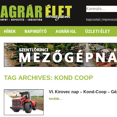
Keresés:
kapcsolat
|
impresss
Skip
HÍREK
NAPINDÍTÓ
AGRÁR IGL
ÜZLETI ÉLET
to
content
TAG ARCHIVES: KOND COOP
VI. Kirovec nap – Kond-Coop – G
tovább…