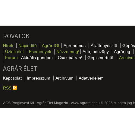
ROVATOK
Hírek
Napindító
Agrár IGL
Agronómus
Állattenyésztő
Gépés
Üzleti élet
Események
Nézze meg!
Adó, pénzügy
Agrárjog
Fórum
Aktuális gondom
Csak bátran!
Gépismertető
Archívu
AGRÁR ÉLET
Kapcsolat
Impresszum
Archívum
Adatvédelem
RSS
AGS Proginvest Kft.- Agrár Élet Magazin - www.agrarelet.hu © 2026 Minden jog f