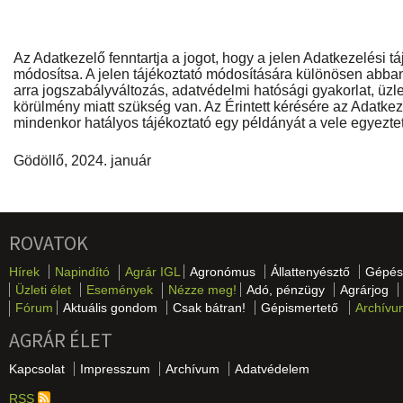
Az Adatkezelő fenntartja a jogot, hogy a jelen Adatkezelési t
módosítsa. A jelen tájékoztató módosítására különösen abban
arra jogszabályváltozás, adatvédelmi hatósági gyakorlat, üzlet
körülmény miatt szükség van. Az Érintett kérésére az Adatke
mindenkor hatályos tájékoztató egy példányát a vele egyezte
Gödöllő, 2024. január
ROVATOK
Hírek
Napindító
Agrár IGL
Agronómus
Állattenyésztő
Gépés
Üzleti élet
Események
Nézze meg!
Adó, pénzügy
Agrárjog
Fórum
Aktuális gondom
Csak bátran!
Gépismertető
Archívu
AGRÁR ÉLET
Kapcsolat
Impresszum
Archívum
Adatvédelem
RSS