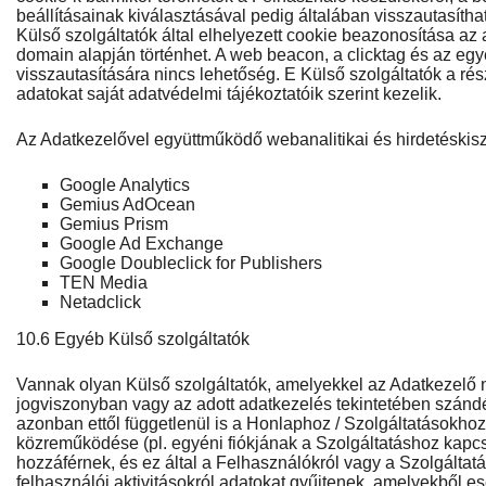
beállításainak kiválasztásával pedig általában visszautasítha
Külső szolgáltatók által elhelyezett cookie beazonosítása az
domain alapján történhet. A web beacon, a clicktag és az eg
visszautasítására nincs lehetőség. E Külső szolgáltatók a ré
adatokat saját adatvédelmi tájékoztatóik szerint kezelik.
Az Adatkezelővel együttműködő webanalitikai és hirdetéskisz
Google Analytics
Gemius AdOcean
Gemius Prism
Google Ad Exchange
Google Doubleclick for Publishers
TEN Media
Netadclick
10.6 Egyéb Külső szolgáltatók
Vannak olyan Külső szolgáltatók, amelyekkel az Adatkezelő 
jogviszonyban vagy az adott adatkezelés tekintetében szán
azonban ettől függetlenül is a Honlaphoz / Szolgáltatásokho
közreműködése (pl. egyéni fiókjának a Szolgáltatáshoz kapcso
hozzáférnek, és ez által a Felhasználókról vagy a Szolgáltatás
felhasználói aktivitásokról adatokat gyűjtenek, amelyekből e