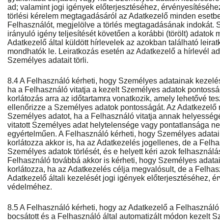
ad; valamint jogi igények előterjesztéséhez, érvényesítéséhez
törlési kérelem megtagadásáról az Adatkezelő minden esetbe
Felhasználót, megjelölve a törlés megtagadásának indokát. 
irányuló igény teljesítését követően a korábbi (törölt) adatok 
Adatkezelő által küldött hírlevelek az azokban található leira
mondhatók le. Leiratkozás esetén az Adatkezelő a hírlevél 
Személyes adatait törli.
8.4 A Felhasználó kérheti, hogy Személyes adatainak kezelés
ha a Felhasználó vitatja a kezelt Személyes adatok pontoss
korlátozás arra az időtartamra vonatkozik, amely lehetővé te
ellenőrizze a Személyes adatok pontosságát. Az Adatkezelő me
Személyes adatot, ha a Felhasználó vitatja annak helyesség
vitatott Személyes adat helytelensége vagy pontatlansága n
egyértelműen. A Felhasználó kérheti, hogy Személyes adatai
korlátozza akkor is, ha az Adatkezelés jogellenes, de a Felha
Személyes adatok törlését, és e helyett kéri azok felhasználá
Felhasználó továbbá akkor is kérheti, hogy Személyes adata
korlátozza, ha az Adatkezelés célja megvalósult, de a Felhas
Adatkezelő általi kezelését jogi igények előterjesztéséhez, 
védelméhez.
8.5 A Felhasználó kérheti, hogy az Adatkezelő a Felhasználó
bocsátott és a Felhasználó által automatizált módon kezelt S