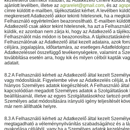
kezeléséről bármikor írásban, az Adatkezelő címére küldött aj
ajánlott levélben, illetve az
agrarelet@gmail.com
, és az
agsp
címre küldött e-mailben, tájékoztatást kérhet. A levélben küldö
megkeresett Adatkezelő akkor tekinti hitelesnek, ha a megkül
Felhasználó egyértelműen beazonosítható. E-mailben küldött 
Adatkezelő csak akkor tekint hitelesnek, ha azt a Felhasználó 
küldik, ez azonban nem zárja ki, hogy az Adatkezelő a tájéko
Felhasználót más módon is beazonosítsa. A tájékoztatáskérés
Felhasználónak az Adatkezelő által kezelt adataira, azok for
céljára, jogalapjára, időtartamára, az esetleges Adatfeldolgo
Adatkezeléssel összefüggő tevékenységekre, valamint a Sz
továbbítása esetén arra, hogy kik és milyen célból kapták v
adatait.
8.2 A Felhasználó kérheti az Adatkezelő által kezelt Személy
vagy módosítását. Figyelembe véve az Adatkezelés célját, a 
hiányos Személyes adatok kiegészítését. A Felhasználó által
kapcsolódóan megadott Személyes adatok a Szolgáltatások 
beállításainál, illetve az egyes Szolgáltatásokhoz tartozó pro
Személyes adat módosítására irányuló igény teljesítését követ
már nem állíthatók helyre.
8.3 A Felhasználó kérheti az Adatkezelő által kezelt Személye
megtagadható a véleménynyilvánítás szabadságához és a tá
gyakorlása céljából, vagy ha a Személyes adatok kezelésére