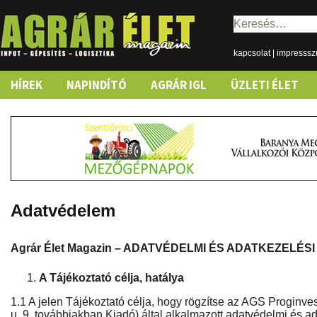
Keresés:
kapcsolat
|
impresss
Skip
HÍREK
NAPINDÍTÓ
AGRÁR IGL
ÜZLETI ÉLET
to
content
Adatvédelem
Agrár Élet Magazin – ADATVÉDELMI ÉS ADATKEZELÉS
A Tájékoztató célja, hatálya
1.1 A jelen Tájékoztató célja, hogy rögzítse az AGS Proginves
u. 9, továbbiakban Kiadó) által alkalmazott adatvédelmi és ad