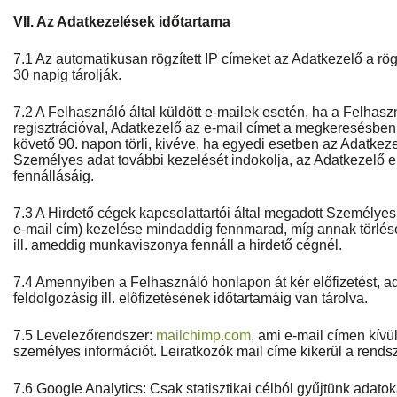
VII. Az Adatkezelések időtartama
7.1 Az automatikusan rögzített IP címeket az Adatkezelő a rö
30 napig tárolják.
7.2 A Felhasználó által küldött e-mailek esetén, ha a Felha
regisztrációval, Adatkezelő az e-mail címet a megkeresésben 
követő 90. napon törli, kivéve, ha egyedi esetben az Adatkez
Személyes adat további kezelését indokolja, az Adatkezelő 
fennállásáig.
7.3 A Hirdető cégek kapcsolattartói által megadott Személy
e-mail cím) kezelése mindaddig fennmarad, míg annak törlésé
ill. ameddig munkaviszonya fennáll a hirdető cégnél.
7.4 Amennyiben a Felhasználó honlapon át kér előfizetést, a
feldolgozásig ill. előfizetésének időtartamáig van tárolva.
7.5 Levelezőrendszer:
mailchimp.com
, ami e-mail címen kív
személyes információt. Leiratkozók mail címe kikerül a rends
7.6 Google Analytics: Csak statisztikai célból gyűjtünk adatok