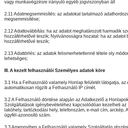
vagy munkavégzésre irányuló egyéb jogviszonyban áll
2.11 Adatmegsemmisítés: az adatokat tartalmazó adathordozó t
megsemmisítése;
2.12 Adattovábbítás: ha az adatot meghatározott harmadik 
hozzáférhetővé teszik; Nyilvánosságra hozatal: ha az adatot
hozzáférhetővé teszik;
2.13 Adattörlés: az adatok felismerhetetlenné tétele oly módo
lehetséges;
III. A kezelt felhasználói Személyes adatok köre
3.1 Ha a Felhasználó valamely Honlap felületét látogatja, az
automatikusan rögzíti a Felhasználó IP címét.
3.2 A Felhasználó döntése alapján az Adatkezelő a Honlapok
Szolgáltatások igénybevételéhez kapcsolódóan kezelheti az a
lakóhely, tartózkodási hely, telefonszám, e-mail cím, arckép, 
ügyfél-azonosító szám.
3.3 Amennyiben a Felhasználó valamely Szolgáltatás részére ü