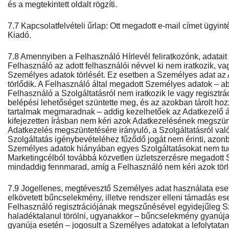
és a megtekintett oldalt rögzíti.
7.7 Kapcsolatfelvételi űrlap: Ott megadott e-mail címet ügyint
Kiadó.
7.8 Amennyiben a Felhasználó Hírlevél feliratkozónk, adatait 
Felhasználó az adott felhasználói névvel ki nem iratkozik, v
Személyes adatok törlését. Ez esetben a Személyes adat az 
törlődik. A Felhasználó által megadott Személyes adatok – a
Felhasználó a Szolgáltatásról nem iratkozik le vagy regisztrác
belépési lehetőséget szüntette meg, és az azokban tárolt hozz
tartalmak megmaradnak – addig kezelhetőek az Adatkezelő ál
kifejezetten írásban nem kéri azok Adatkezelésének megszün
Adatkezelés megszüntetésére irányuló, a Szolgáltatásról való
Szolgáltatás igénybevételéhez fűződő jogát nem érinti, azonb
Személyes adatok hiányában egyes Szolgáltatásokat nem tu
Marketingcélból továbbá közvetlen üzletszerzésre megadott
mindaddig fennmarad, amíg a Felhasználó nem kéri azok törl
7.9 Jogellenes, megtévesztő Személyes adat használata eset
elkövetett bűncselekmény, illetve rendszer elleni támadás es
Felhasználó regisztrációjának megszűnésével egyidejűleg S
haladéktalanul törölni, ugyanakkor – bűncselekmény gyanúja 
gyanúja esetén – jogosult a Személyes adatokat a lefolytatan