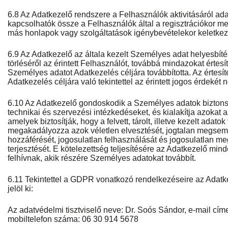
6.8 Az Adatkezelő rendszere a Felhasználók aktivitásáról ad
kapcsolhatók össze a Felhasználók által a regisztrációkor m
más honlapok vagy szolgáltatások igénybevételekor keletkez
6.9 Az Adatkezelő az általa kezelt Személyes adat helyesbítésé
törléséről az érintett Felhasználót, továbbá mindazokat értesí
Személyes adatot Adatkezelés céljára továbbította. Az értesít
Adatkezelés céljára való tekintettel az érintett jogos érdekét n
6.10 Az Adatkezelő gondoskodik a Személyes adatok biztons
technikai és szervezési intézkedéseket, és kialakítja azokat a
amelyek biztosítják, hogy a felvett, tárolt, illetve kezelt adato
megakadályozza azok véletlen elvesztését, jogtalan megsemm
hozzáférését, jogosulatlan felhasználását és jogosulatlan meg
terjesztését. E kötelezettség teljesítésére az Adatkezelő min
felhívnak, akik részére Személyes adatokat továbbít.
6.11 Tekintettel a GDPR vonatkozó rendelkezéseire az Adatke
jelöl ki:
Az adatvédelmi tisztviselő neve: Dr. Soós Sándor, e-mail cím
mobiltelefon száma: 06 30 914 5678