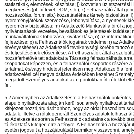
statisztikák, elemzések készítése; j) közvetlen üzletszerzési i
megkeresés (pl. hírlevél, eDM, stb.); k) Felhasználó által gener
hozzászólás, fórum stb.) közzétételéhez tárhely biztosítása; 
nyereményjátékok szervezése, lebonyolítása, a nyertesek kié
nyeremény biztosítása; m) Adatkezelő Munkavállalóiról a jogsz
nyilvántartások vezetése, bevallások és jelentések küldése; 
munkavállalóinak toborzása, kiválasztása, o) az informatikai 
fejlesztése; p) a Felhasználók jogainak védelme; r) az Adatk
érvényesítéses) az Adatkezelő tevékenységi körébe tartozó
és teljesítésének elősegítése. A Felhasználók által a szolgál
hozzáférhetővé tett adatokat a Társaság felhasználhatja arra,
csoportokat képezzen, és a felhasználói csoportok részére a
tartalmat, és/vagy hirdetést jelenítsen meg. Adatkezelő a fent 
adatkezelési cél megvalósítása érdekében kezelhet Személy
megadott Személyes adatokat az e pontokban írt céloktól elt
fel.
5.2 Amennyiben az Adatkezelésre a Felhasználók önkéntes, 
alapuló nyilatkozata alapján kerül sor, amely nyilatkozat tar
kifejezett hozzájárulását ahhoz, hogy az oldal használata so
adataik, illetve a róluk generált Személyes adatok felhaszná
az Adatkezelés során a Felhasználók adatainak a továbbításá
tájékoztatás kiterjed erre a tényre. A Felhasználó a hozzájár
esetén jogosult a hozzájárulását bármikor visszavonni, amel