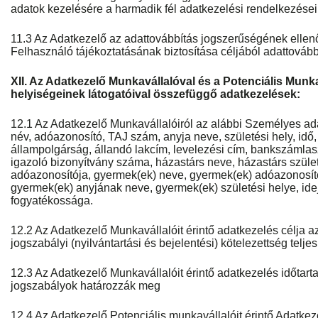
adatok kezelésére a harmadik fél adatkezelési rendelkezései
11.3 Az Adatkezelő az adattovábbítás jogszerűségének ellen
Felhasználó tájékoztatásának biztosítása céljából adattovábbí
XII. Az Adatkezelő Munkavállalóval és a Potenciális Munka
helyiségeinek látogatóival összefüggő adatkezelések:
12.1 Az Adatkezelő Munkavállalóiról az alábbi Személyes adat
név, adóazonosító, TAJ szám, anyja neve, születési hely, idő,
állampolgárság, állandó lakcím, levelezési cím, bankszámlasz
igazoló bizonyítvány száma, házastárs neve, házastárs szüle
adóazonosítója, gyermek(ek) neve, gyermek(ek) adóazonosít
gyermek(ek) anyjának neve, gyermek(ek) születési helye, ide
fogyatékossága.
12.2 Az Adatkezelő Munkavállalóit érintő adatkezelés célja a
jogszabályi (nyilvántartási és bejelentési) kötelezettség teljes
12.3 Az Adatkezelő Munkavállalóit érintő adatkezelés időtarta
jogszabályok határozzák meg
12.4 Az Adatkezelő Potenciális munkavállalóit érintő Adatkeze