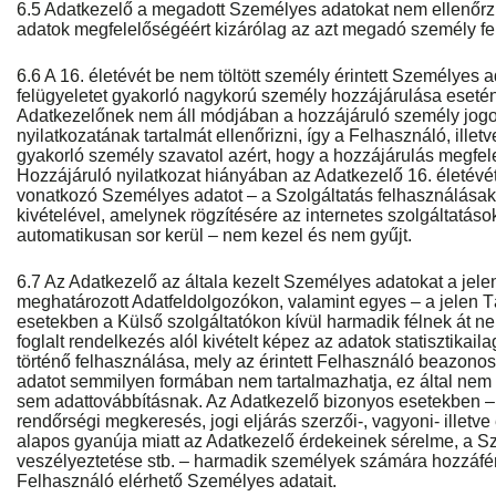
6.5 Adatkezelő a megadott Személyes adatokat nem ellenőrz
adatok megfelelőségéért kizárólag az azt megadó személy fel
6.6 A 16. életévét be nem töltött személy érintett Személyes ad
felügyeletet gyakorló nagykorú személy hozzájárulása esetén
Adatkezelőnek nem áll módjában a hozzájáruló személy jogosu
nyilatkozatának tartalmát ellenőrizni, így a Felhasználó, illetve
gyakorló személy szavatol azért, hogy a hozzájárulás megfel
Hozzájáruló nyilatkozat hiányában az Adatkezelő 16. életévét b
vonatkozó Személyes adatot – a Szolgáltatás felhasználásak
kivételével, amelynek rögzítésére az internetes szolgáltatás
automatikusan sor kerül – nem kezel és nem gyűjt.
6.7 Az Adatkezelő az általa kezelt Személyes adatokat a jel
meghatározott Adatfeldolgozókon, valamint egyes – a jelen T
esetekben a Külső szolgáltatókon kívül harmadik félnek át ne
foglalt rendelkezés alól kivételt képez az adatok statisztikail
történő felhasználása, mely az érintett Felhasználó beazono
adatot semmilyen formában nem tartalmazhatja, ez által nem
sem adattovábbításnak. Az Adatkezelő bizonyos esetekben – h
rendőrségi megkeresés, jogi eljárás szerzői-, vagyoni- illetv
alapos gyanúja miatt az Adatkezelő érdekeinek sérelme, a Sz
veszélyeztetése stb. – harmadik személyek számára hozzáférh
Felhasználó elérhető Személyes adatait.