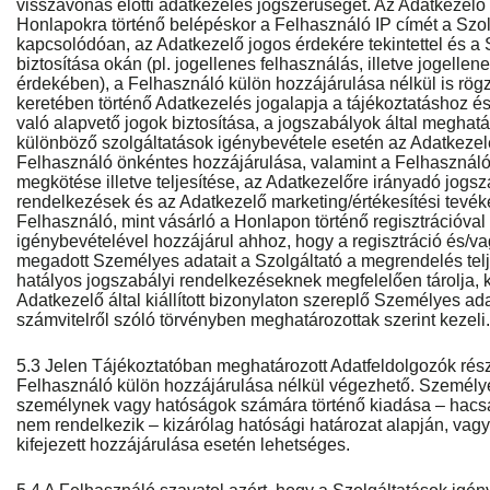
visszavonás előtti adatkezelés jogszerűségét. Az Adatkezelő
Honlapokra történő belépéskor a Felhasználó IP címét a Szo
kapcsolódóan, az Adatkezelő jogos érdekére tekintettel és a 
biztosítása okán (pl. jogellenes felhasználás, illetve jogellen
érdekében), a Felhasználó külön hozzájárulása nélkül is rögzí
keretében történő Adatkezelés jogalapja a tájékoztatáshoz é
való alapvető jogok biztosítása, a jogszabályok által meghatár
különböző szolgáltatások igénybevétele esetén az Adatkezelé
Felhasználó önkéntes hozzájárulása, valamint a Felhasználó 
megkötése illetve teljesítése, az Adatkezelőre irányadó jogsz
rendelkezések és az Adatkezelő marketing/értékesítési tev
Felhasználó, mint vásárló a Honlapon történő regisztrációval
igénybevételével hozzájárul ahhoz, hogy a regisztráció és/v
megadott Személyes adatait a Szolgáltató a megrendelés tel
hatályos jogszabályi rendelkezéseknek megfelelően tárolja, k
Adatkezelő által kiállított bizonylaton szereplő Személyes ad
számvitelről szóló törvényben meghatározottak szerint kezeli.
5.3 Jelen Tájékoztatóban meghatározott Adatfeldolgozók rész
Felhasználó külön hozzájárulása nélkül végezhető. Személy
személynek vagy hatóságok számára történő kiadása – hacsak
nem rendelkezik – kizárólag hatósági határozat alapján, vagy
kifejezett hozzájárulása esetén lehetséges.