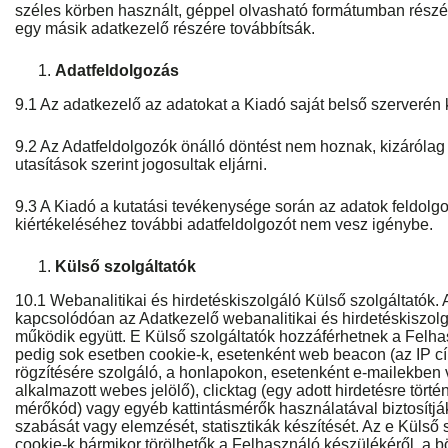
széles körben használt, géppel olvasható formátumban részé
egy másik adatkezelő részére továbbítsák.
Adatfeldolgozás
9.1 Az adatkezelő az adatokat a Kiadó saját belső szerverén k
9.2 Az Adatfeldolgozók önálló döntést nem hoznak, kizárólag
utasítások szerint jogosultak eljárni.
9.3 A Kiadó a kutatási tevékenysége során az adatok feldol
kiértékeléséhez további adatfeldolgozót nem vesz igénybe.
Külső szolgáltatók
10.1 Webanalitikai és hirdetéskiszolgáló Külső szolgáltatók. 
kapcsolódóan az Adatkezelő webanalitikai és hirdetéskiszolg
működik együtt. E Külső szolgáltatók hozzáférhetnek a Felha
pedig sok esetben cookie-k, esetenként web beacon (az IP cím
rögzítésére szolgáló, a honlapokon, esetenként e-mailekben
alkalmazott webes jelölő), clicktag (egy adott hirdetésre történ
mérőkód) vagy egyéb kattintásmérők használatával biztosítjá
szabását vagy elemzését, statisztikák készítését. Az e Külső s
cookie-k bármikor törölhetők a Felhasználó készülékéről, a 