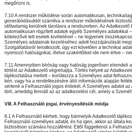
megőrizni is.
7.10 A rendszer működése során automatikusan, technikailag 
generálódásuktól számítva a rendszer működésének biztosít
időtartamig kerülnek tárolásra a rendszerben. Az Adatkezelő b
automatikusan rögzített adatok egyéb Személyes adatokkal – 
kötelezővé tett esetek kivételével – ne legyenek összekapcs
Személyes adatainak kezeléséhez adott hozzájárulását megs
Szolgáltatásról leiratkozott, úgy ezt követően a technikai ada
nyomozó hatóságokat, illetve szakértőiket ide nem értve – n
7.11 Amennyiben bíróság vagy hatóság jogerősen elrendeli a
törlést az Adatkezelő végrehajtja. Törlés helyett az Adatkeze
tájékoztatása mellett – korlátozza a Személyes adat felhaszn
kéri, vagy ha a rendelkezésére álló információk alapján feltét
sértené a Felhasználó jogos érdekét. A Személyes adatot a
törli, ameddig fennáll az az adatkezelési cél, amely a Személy
VIII. A Felhasználó jogai, érvényesítésük módja
8.1 A Felhasználó kérheti, hogy bármelyik Adatkezelő tájékoz
Felhasználó személyes adatát, és ha igen, akkor az általa k
biztosítson számára hozzáférést. Ettől függetlenül a Felhas