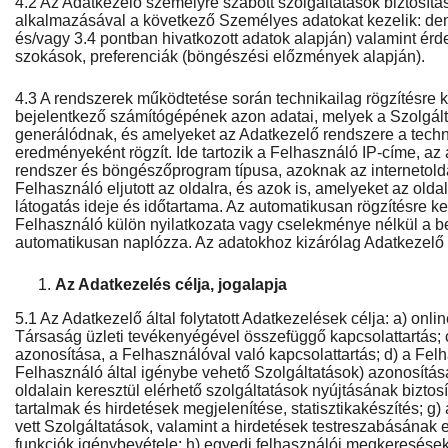
4.2 Az Adatkezelő személyre szabott szolgáltatások biztosítá
alkalmazásával a következő Személyes adatokat kezelik: demo
és/vagy 3.4 pontban hivatkozott adatok alapján) valamint érd
szokások, preferenciák (böngészési előzmények alapján).
4.3 A rendszerek működtetése során technikailag rögzítésre 
bejelentkező számítógépének azon adatai, melyek a Szolgált
generálódnak, és amelyeket az Adatkezelő rendszere a techn
eredményeként rögzít. Ide tartozik a Felhasználó IP-címe, az 
rendszer és böngészőprogram típusa, azoknak az internetold
Felhasználó eljutott az oldalra, és azok is, amelyeket az oldal
látogatás ideje és időtartama. Az automatikusan rögzítésre ke
Felhasználó külön nyilatkozata vagy cselekménye nélkül a bel
automatikusan naplózza. Az adatokhoz kizárólag Adatkezelő 
Az Adatkezelés célja, jogalapja
5.1 Az Adatkezelő által folytatott Adatkezelések célja: a) onlin
Társaság üzleti tevékenyégével összefüggő kapcsolattartás; 
azonosítása, a Felhasználóval való kapcsolattartás; d) a Fel
Felhasználó által igénybe vehető Szolgáltatások) azonosítása
oldalain keresztül elérhető szolgáltatások nyújtásának biztosí
tartalmak és hirdetések megjelenítése, statisztikakészítés; g)
vett Szolgáltatások, valamint a hirdetések testreszabásának 
funkciók igénybevétele; h) egyedi felhasználói megkeresések 