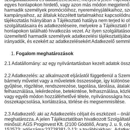
egyes honlapokon hirdető, vagy azon más módon megjelenő, 
harmadik személyek promócióihoz, nyereményjátékaihoz, szo
kampányaihoz, az általuk közzétett tartalmakhoz kapcsolódn
tájékoztatás hiányában a Tájékoztató hatálya nem terjed ki o
szolgáltatásaira és adatkezeléseire, melyekre a Tájékoztató h
honlapokon található hivatkozás vezet. Az ilyen szolgáltatáso
üzemeltető harmadik személyek adatkezelési tájékoztatójába
irányadók, és ezekért az adatkezelésekért Adatkezelő semmil
Fogalom meghatározások
2.1 Adatállomány: az egy nyilvántartásban kezelt adatok öss
2.2 Adatkezelés: az alkalmazott eljárástól függetlenül a Sze
bármely művelet vagy a műveletek összessége, így különös
gyűjtése, rögzítése, rendszerezése, tagolása, tárolása, átalak
felhasználása, lekérdezése, betekintése, felhasználása, közlé
vagy egyéb módon hozzáférhetővé tétele, nyilvánosságra ho
összekapcsolása, korlátozása, törlése és megsemmisítése.
2.3 Adatkezelő: aki az Adatkezelés céljait és eszközeit – ön
meghatározza. A jelen Tájékoztatóban hivatkozott Szolgálta
minősül: AGS Proginvest Kft. (2100 Gödöllő, Arany J. u. 9, 
152573; adószáma:23728381-2-13; a továbbiakban: „Adatkez