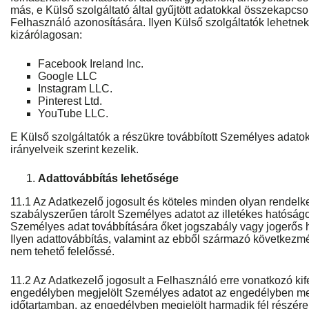
más, e Külső szolgáltató által gyűjtött adatokkal összekapcs
Felhasználó azonosítására. Ilyen Külső szolgáltatók lehetne
kizárólagosan:
Facebook Ireland Inc.
Google LLC
Instagram LLC.
Pinterest Ltd.
YouTube LLC.
E Külső szolgáltatók a részükre továbbított Személyes adatok
irányelveik szerint kezelik.
Adattovábbítás lehetősége
11.1 Az Adatkezelő jogosult és köteles minden olyan rendelke
szabályszerűen tárolt Személyes adatot az illetékes hatóság
Személyes adat továbbítására őket jogszabály vagy jogerős h
Ilyen adattovábbítás, valamint az ebből származó következm
nem tehető felelőssé.
11.2 Az Adatkezelő jogosult a Felhasználó erre vonatkozó kif
engedélyben megjelölt Személyes adatot az engedélyben meg
időtartamban, az engedélyben megjelölt harmadik fél részére t