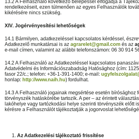
13.2 A Felhasználó következő belépéssel elfogadja a Tájéko
rendelkezéseit, ezen túlmenően az egyes Felhasználók tov
kikérésére nincs szükség.
XIV. Jogérvényesítési lehetőségek
14.1 Bármilyen, adatkezeléssel kapcsolatos kérdéssel, észre
Adatkezelő munkatársai is az
agrarelet@gmail.com
és az
a
e-mail címen, valamint az alábbi telefonszámon: 06 30 914 5
14.2 A Felhasználó az Adatkezeléssel kapcsolatos panaszáv
Adatvédelmi és Információszabadság Hatósághoz (cím: 1125 
fasor 22/c.; telefon: +36-1-391-1400; e-mail:
ugyfelszolgala
honlap:
http://www.naih.hu
) fordulhat.
14.3 A Felhasználó jogainak megsértése esetén bírósághoz for
törvényszék hatáskörébe tartozik. A per – az érintett választása
lakóhelye vagy tartózkodási helye szerinti törvényszék előtt 
kérésre a Felhasználót tájékoztatják a jogorvoslat lehetőségé
Az Adatkezelési tájékoztató frissítése