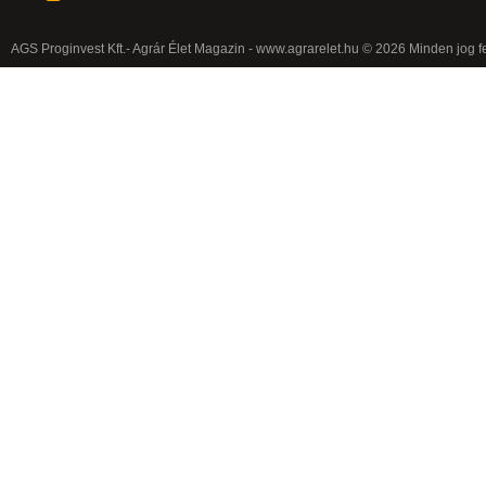
AGS Proginvest Kft.- Agrár Élet Magazin - www.agrarelet.hu © 2026 Minden jog f