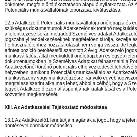
önkéntes, megfelelő tájékoztatáson alapuló nyilatkozata. Az 
Potenciális munkavállalóinak toborzása, kiválasztása.
12.5 Adatkezelő Potenciális munkavállalója önéletrajza és e
szükséges dokumentumok Adatkezelőnek történő megküldésé
a jelentkezése során megadott Személyes adatait Adatkezel
jogszabályi rendelkezéseknek megfelelően tárolja, kezelje é
Felhasználó ehhez hozzájárulását nem vonja vissza, de legfe
érintett pozíció betöltésétől számított 2 évig. Adatkezelő jogo
munkavállalója által megküldött önéletrajzban és egyéb jel
dokumentumokban írt Személyes Adatokat felhasználni a Pot
Adatkezelőnél történő potenciális elhelyezkedését lehetővé 
helyzetben, amikor a Potenciális munkavállaló az Adatkezelő á
munkaviszony vagy munkavégzésre irányuló egyéb jogviszon
megítélése szerint alkalmas lehet, abból a célból, hogy a S
tegyék Adatkezelő ezen álláspontjának kialakítását és a Pote
közvetlen megkeresését.
XIII. Az Adatkezelési Tájékoztató módosítása
13.1 Az Adatkezelő1 fenntartja magának a jogot, hogy a jelen
döntésével bármikor módosítsa.