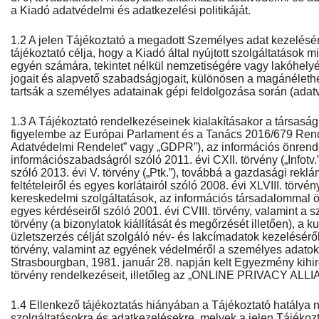
a Kiadó adatvédelmi és adatkezelési politikáját.
1.2 A jelen Tájékoztató a megadott Személyes adat kezeléséne
tájékoztató célja, hogy a Kiadó által nyújtott szolgáltatások 
egyén számára, tekintet nélkül nemzetiségére vagy lakóhelyér
jogait és alapvető szabadságjogait, különösen a magánélethez
tartsák a személyes adatainak gépi feldolgozása során (adat
1.3 A Tájékoztató rendelkezéseinek kialakításakor a társaság 
figyelembe az Európai Parlament és a Tanács 2016/679 Rend
Adatvédelmi Rendelet” vagy „GDPR”), az információs önrende
információszabadságról szóló 2011. évi CXII. törvény („Infotv.
szóló 2013. évi V. törvény („Ptk.”), továbbá a gazdasági rek
feltételeiről és egyes korlátairól szóló 2008. évi XLVIII. törvény
kereskedelmi szolgáltatások, az információs társadalommal 
egyes kérdéseiről szóló 2001. évi CVIII. törvény, valamint a s
törvény (a bizonylatok kiállítását és megőrzését illetően), a k
üzletszerzés célját szolgáló név- és lakcímadatok kezelésérő
törvény, valamint az egyének védelméről a személyes adatok
Strasbourgban, 1981. január 28. napján kelt Egyezmény kihird
törvény rendelkezéseit, illetőleg az „ONLINE PRIVACY ALLI
1.4 Ellenkező tájékoztatás hiányában a Tájékoztató hatálya n
szolgáltatásokra és adatkezelésekre, melyek a jelen Tájékoz