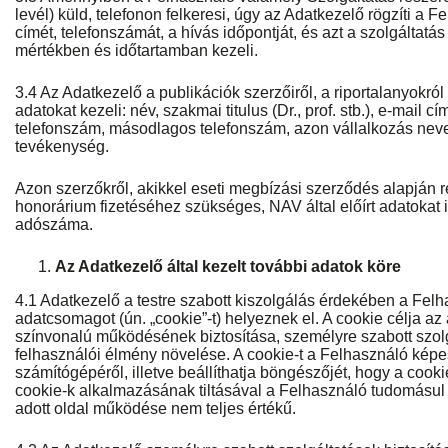
levél) küld, telefonon felkeresi, úgy az Adatkezelő rögzíti a F
címét, telefonszámát, a hívás időpontját, és azt a szolgáltat
mértékben és időtartamban kezeli.
3.4 Az Adatkezelő a publikációk szerzőiről, a riportalanyokró
adatokat kezeli: név, szakmai titulus (Dr., prof. stb.), e-mail c
telefonszám, másodlagos telefonszám, azon vállalkozás neve,
tevékenység.
Azon szerzőkről, akikkel eseti megbízási szerződés alapján r
honorárium fizetéséhez szükséges, NAV által előírt adatokat i
adószáma.
Az Adatkezelő által kezelt további adatok köre
4.1 Adatkezelő a testre szabott kiszolgálás érdekében a Fel
adatcsomagot (ún. „cookie”-t) helyeznek el. A cookie célja a
színvonalú működésének biztosítása, személyre szabott szolg
felhasználói élmény növelése. A cookie-t a Felhasználó képes
számítógépéről, illetve beállíthatja böngészőjét, hogy a cookie
cookie-k alkalmazásának tiltásával a Felhasználó tudomásul 
adott oldal működése nem teljes értékű.