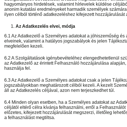
hagyományos hirdetések, valamint hírlevelek küldése céljából 
anonim kutatási eredményeket harmadik személyek számára é
ilyen célból történő adatkezeléshez kifejezett hozzájárulását 
Az Adatkezelés elvei, módja
6.1 Az Adatkezelő a Személyes adatokat a jóhiszeműség és a
elveinek, valamint a hatályos jogszabályok és jelen Tájékoz
megfelelően kezeli.
6.2 A Szolgáltatások igénybevételéhez elengedhetetlenül s
az Adatkezelő az érintett Felhasználó hozzájárulása alapján, 
használja fel.
6.3 Az Adatkezelő a Személyes adatokat csak a jelen Tájékoz
jogszabályokban meghatározott célból kezeli. A kezelt Szem
áll az Adatkezelés céljával, azon nem terjeszkedhet túl.
6.4 Minden olyan esetben, ha a Személyes adatokat az Adatke
céljától eltérő célra kívánja felhasználni, erről a Felhasználót
előzetes, kifejezett hozzájárulását megszerzi, illetőleg lehet
a felhasználást megtiltsa.