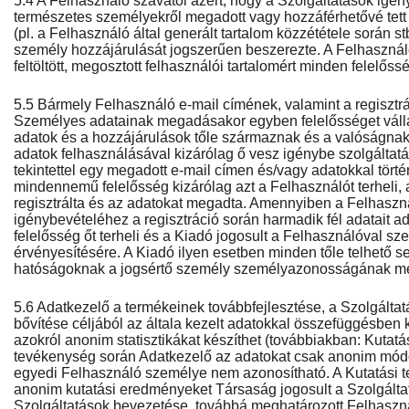
5.4 A Felhasználó szavatol azért, hogy a Szolgáltatások igén
természetes személyekről megadott vagy hozzáférhetővé tet
(pl. a Felhasználó által generált tartalom közzététele során st
személy hozzájárulását jogszerűen beszerezte. A Felhasználó
feltöltött, megosztott felhasználói tartalomért minden felelőss
5.5 Bármely Felhasználó e-mail címének, valamint a regisztr
Személyes adatainak megadásakor egyben felelősséget vállal
adatok és a hozzájárulások tőle származnak és a valóságnak
adatok felhasználásával kizárólag ő vesz igénybe szolgáltatás
tekintettel egy megadott e-mail címen és/vagy adatokkal tör
mindennemű felelősség kizárólag azt a Felhasználót terheli, 
regisztrálta és az adatokat megadta. Amennyiben a Felhaszná
igénybevételéhez a regisztráció során harmadik fél adatait a
felelősség őt terheli és a Kiadó jogosult a Felhasználóval sz
érvényesítésére. A Kiadó ilyen esetben minden tőle telhető s
hatóságoknak a jogsértő személy személyazonosságának meg
5.6 Adatkezelő a termékeinek továbbfejlesztése, a Szolgáltat
bővítése céljából az általa kezelt adatokkal összefüggésben k
azokról anonim statisztikákat készíthet (továbbiakban: Kutatá
tevékenység során Adatkezelő az adatokat csak anonim módo
egyedi Felhasználó személye nem azonosítható. A Kutatási 
anonim kutatási eredményeket Társaság jogosult a Szolgáltatás
Szolgáltatások bevezetése, továbbá meghatározott Felhaszná