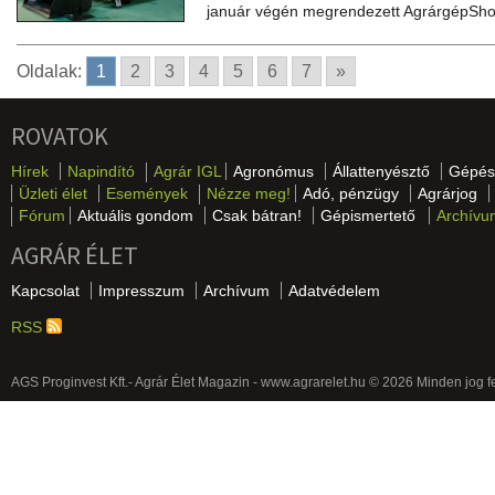
január végén megrendezett AgrárgépShow 
Oldalak:
1
2
3
4
5
6
7
»
ROVATOK
Hírek
Napindító
Agrár IGL
Agronómus
Állattenyésztő
Gépés
Üzleti élet
Események
Nézze meg!
Adó, pénzügy
Agrárjog
Fórum
Aktuális gondom
Csak bátran!
Gépismertető
Archívu
AGRÁR ÉLET
Kapcsolat
Impresszum
Archívum
Adatvédelem
RSS
AGS Proginvest Kft.- Agrár Élet Magazin - www.agrarelet.hu © 2026 Minden jog f