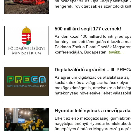
munkagépeivel. Az Opall-Agri palettáján k
hengerek, rövidtárcsák és szántóföldi kult
500 milliárd segít 177 ezernek!
Az idén közel 400 milliárd forintnyi európ
forintnyi nemzeti támogatás érkezik a 
Feldman Zsolt a Fiatal Gazdák Magyaro
konferenciáján, Budapesten.
tovább…
Digitalizálódó agrárélet – III. PRE
Az agrárium digitalizációs átalakítása zajli
kockázatok és a világpiaci hatások olyan 
mezőgazdaságot is, amelyekre a költség
hatékonyság növelésével lehet válaszoln
Hyundai felé nyitnak a mezőgazda
Elkelt az első mezőgazdasági gumiabronc
nagyteljesítményű Hyundai homlokrakod
ünnepélyes átadása Magyarország agrár