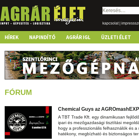
Keresés:
kapcsolat
|
impresss
Skip
HÍREK
NAPINDÍTÓ
AGRÁR IGL
ÜZLETI ÉLET
to
content
FÓRUM
Chemical Guys az AGROmashEX
A TBT Trade Kft. egy dinamikusan fejlőd
ipari és mezőgazdasági tisztítási megoldá
hogy a professzionális felhasználók és 
hatékony, megbízható és biztonságos t