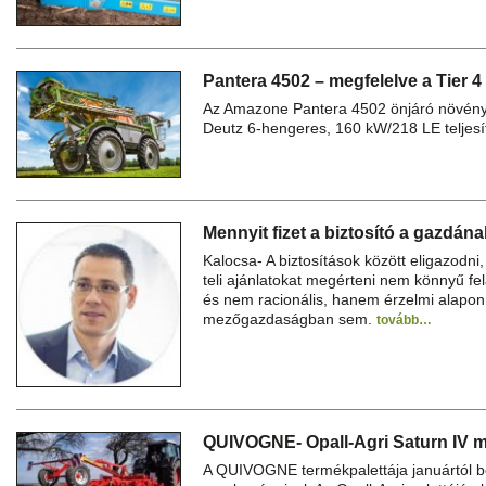
Pantera 4502 – megfelelve a Tier 4
Az Amazone Pantera 4502 önjáró növény
Deutz 6-hengeres, 160 kW/218 LE teljes
Mennyit fizet a biztosító a gazdán
Kalocsa- A biztosítások között eligazodni,
teli ajánlatokat megérteni nem könnyű fe
és nem racionális, hanem érzelmi alapon
mezőgazdaságban sem.
tovább…
QUIVOGNE- Opall-Agri Saturn IV 
A QUIVOGNE termékpalettája januártól bő