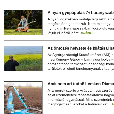
A nyári gyepápolás 7+1 aranyszab
A nyári időszakban mutatja legszebb arcát
megfelelően gondozzuk. Nem mindegy ug
nyírjuk, milyen napszakban locsoljuk, v
látjuk el időről időre.
tovább…
Az öntözés helyzete és kilátásai 
Az Agrárgazdasági Kutató Intézet (AKI) h
meg Kemény Gábor – Lámfalusi Ibolya – 
öntözhetőség természeti-gazdasági korlá
területekre” című tanulmányának vitaan
Amit nem árt tudni! Lemken Diama
A farmerek szerte a világban, egyszerűen
saját üzemeltetési tapasztalataikra hagy
információt egymással. Mi is szeretnénk
megfogalmazni azokat a tudnivalókat…
t