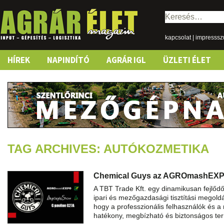
Keresés:
kapcsolat
|
impresss
Skip
HÍREK
NAPINDÍTÓ
AGRÁR IGL
ÜZLETI ÉLET
to
content
TAG ARCHIVES: AUTÓKOZMETIKA
Chemical Guys az AGROmashEX
A TBT Trade Kft. egy dinamikusan fejlőd
ipari és mezőgazdasági tisztítási megoldá
hogy a professzionális felhasználók és 
hatékony, megbízható és biztonságos t