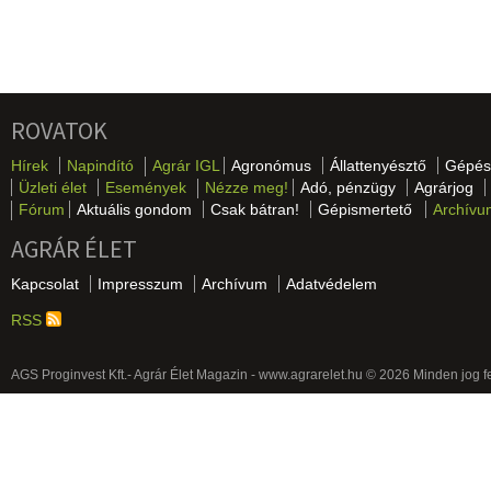
ROVATOK
Hírek
Napindító
Agrár IGL
Agronómus
Állattenyésztő
Gépés
Üzleti élet
Események
Nézze meg!
Adó, pénzügy
Agrárjog
Fórum
Aktuális gondom
Csak bátran!
Gépismertető
Archívu
AGRÁR ÉLET
Kapcsolat
Impresszum
Archívum
Adatvédelem
RSS
AGS Proginvest Kft.- Agrár Élet Magazin - www.agrarelet.hu © 2026 Minden jog f