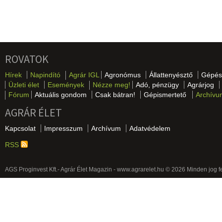
ROVATOK
Hírek
Napindító
Agrár IGL
Agronómus
Állattenyésztő
Gépés
Üzleti élet
Események
Nézze meg!
Adó, pénzügy
Agrárjog
Fórum
Aktuális gondom
Csak bátran!
Gépismertető
Archívu
AGRÁR ÉLET
Kapcsolat
Impresszum
Archívum
Adatvédelem
RSS
AGS Proginvest Kft.- Agrár Élet Magazin - www.agrarelet.hu © 2026 Minden jog f