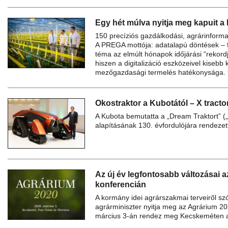
Egy hét múlva nyitja meg kapuit 
150 precíziós gazdálkodási, agrárinformat
A PREGA mottója: adatalapú döntések – 
téma az elmúlt hónapok időjárási “rekord
hiszen a digitalizáció eszközeivel kisebb
mezőgazdasági termelés hatékonysága.
Okostraktor a Kubotától – X tracto
A Kubota bemutatta a „Dream Traktort” („
alapításának 130. évfordulójára rendezett
Az új év legfontosabb változásai 
konferencián
A kormány idei agrárszakmai terveiről sz
agrárminiszter nyitja meg az Agrárium 20
március 3-án rendez meg Kecskeméten a 