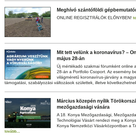
Meghívó szántóföldi gépbemutató
ONLINE REGISZTRÁLÓK ELŐNYBEN!
t
Mit tett velünk a koronavírus? – O
május 28-án
Új mértékadó szakmai fórumként online 
28-án a Portfolio Csoport. Az esemény b
világméretű koronavírus-járvány a magyar
támogatási, szabályozási változások születtek, illetve következhetn
Március közepén nyílik Törökors
mezőgazdasági vására
A 18. Konya Mezőgazdasági, Mezőgazdasá
Technológiai Vásárt rendezi meg a Kon
Konya Nemzetközi Vásárközpontban a 
tovább…