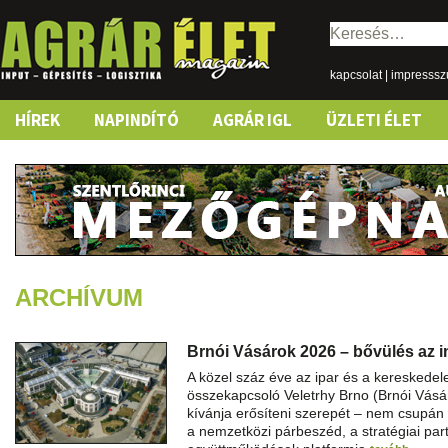
Keresés:
kapcsolat
|
impresss
Skip
HÍREK
NAPINDÍTÓ
AGRÁR IGL
ÜZLETI ÉLET
to
content
ARCHÍVUM
Brnói Vásárok 2026 – bővülés az 
A közel száz éve az ipar és a kereskede
összekapcsoló Veletrhy Brno (Brnói Vás
kívánja erősíteni szerepét – nem csupán
a nemzetközi párbeszéd, a stratégiai par