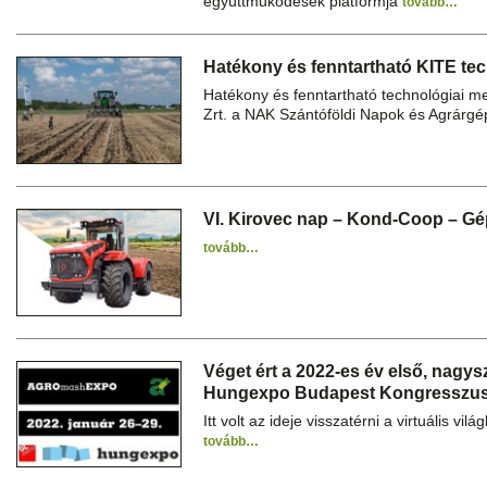
együttműködések platformja
tovább…
Hatékony és fenntartható KITE te
Hatékony és fenntartható technológiai m
Zrt. a NAK Szántóföldi Napok és Agrár
VI. Kirovec nap – Kond-Coop – G
tovább…
Véget ért a 2022-es év első, nagysz
Hungexpo Budapest Kongresszusi 
Itt volt az ideje visszatérni a virtuális világ
tovább…