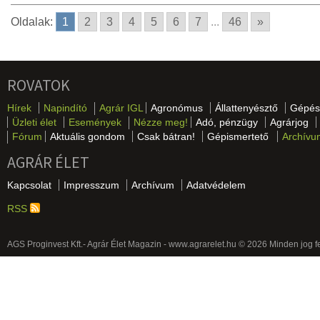
Oldalak:
1
2
3
4
5
6
7
...
46
»
ROVATOK
Hírek
Napindító
Agrár IGL
Agronómus
Állattenyésztő
Gépés
Üzleti élet
Események
Nézze meg!
Adó, pénzügy
Agrárjog
Fórum
Aktuális gondom
Csak bátran!
Gépismertető
Archívu
AGRÁR ÉLET
Kapcsolat
Impresszum
Archívum
Adatvédelem
RSS
AGS Proginvest Kft.- Agrár Élet Magazin - www.agrarelet.hu © 2026 Minden jog f