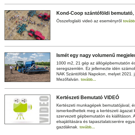
Kond-Coop szántóföldi bemutató,
Összefoglaló videó az eseményről
továb
Ismét egy nagy volumenű megjelené
1000 m2, 21 gép az állógépbemutatón és
seregszemlén. Ez jellemezte idén számo
NAK Szántóföldi Napokon, melyet 2021. j
Mezőfalván.
tovább…
Kertészeti Bemutató VIDEÓ
Kertészeti munkagépek bemutatójával, és
ismerkedhettek meg a kertészeti ágazat
szervezett gépbemutatón és kiállításon. A
elsajátítására és tapasztalatcserére egya
gazdáknak.
tovább…