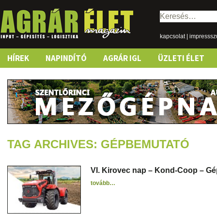
Keresés:
kapcsolat
|
impresss
Skip
HÍREK
NAPINDÍTÓ
AGRÁR IGL
ÜZLETI ÉLET
to
content
TAG ARCHIVES: GÉPBEMUTATÓ
VI. Kirovec nap – Kond-Coop – G
tovább…