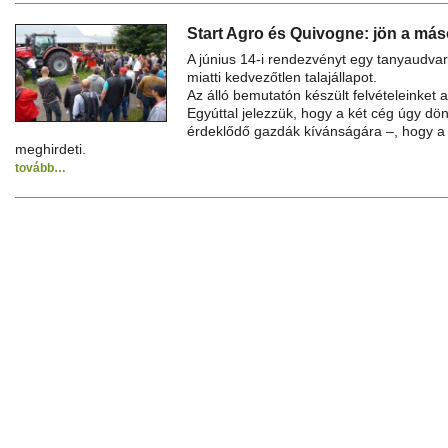
Start Agro és Quivogne: jön a más
A június 14-i rendezvényt egy tanyaudvar
miatti kedvezőtlen talajállapot.
Az álló bemutatón készült felvételeinket 
Egyúttal jelezzük, hogy a két cég úgy dön
érdeklődő gazdák kívánságára –, hogy a 
meghirdeti.
tovább…