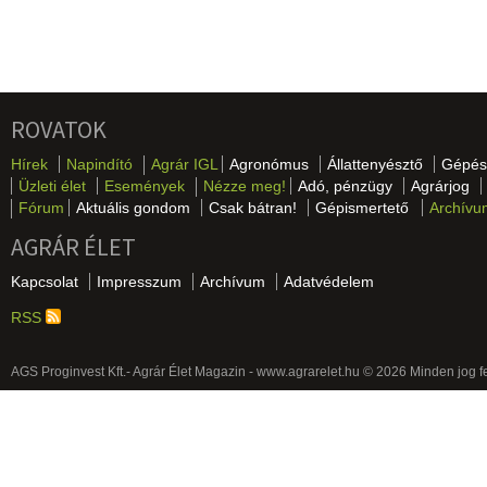
ROVATOK
Hírek
Napindító
Agrár IGL
Agronómus
Állattenyésztő
Gépés
Üzleti élet
Események
Nézze meg!
Adó, pénzügy
Agrárjog
Fórum
Aktuális gondom
Csak bátran!
Gépismertető
Archívu
AGRÁR ÉLET
Kapcsolat
Impresszum
Archívum
Adatvédelem
RSS
AGS Proginvest Kft.- Agrár Élet Magazin - www.agrarelet.hu © 2026 Minden jog f