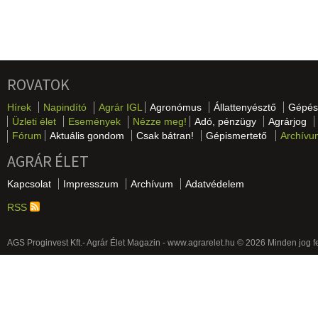
ROVATOK
Hírek
Napindító
Agrár IGL
Agronómus
Állattenyésztő
Gépés
Üzleti élet
Események
Nézze meg!
Adó, pénzügy
Agrárjog
Fórum
Aktuális gondom
Csak bátran!
Gépismertető
Archívu
AGRÁR ÉLET
Kapcsolat
Impresszum
Archívum
Adatvédelem
RSS
AGS Proginvest Kft.- Agrár Élet Magazin - www.agrarelet.hu © 2026 Minden jog f