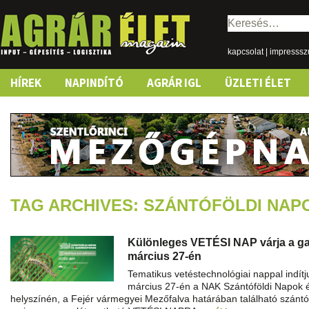
Keresés:
kapcsolat
|
impresss
Skip
HÍREK
NAPINDÍTÓ
AGRÁR IGL
ÜZLETI ÉLET
to
content
TAG ARCHIVES: SZÁNTÓFÖLDI NAP
Különleges VETÉSI NAP várja a g
március 27-én
Tematikus vetéstechnológiai nappal indítj
március 27-én a NAK Szántóföldi Napo
helyszínén, a Fejér vármegyei Mezőfalva határában található szántó