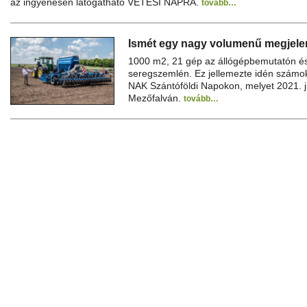
az ingyenesen látogatható VETÉSI NAPRA.
tovább…
Ismét egy nagy volumenű megjelené
1000 m2, 21 gép az állógépbemutatón és
seregszemlén. Ez jellemezte idén számo
NAK Szántóföldi Napokon, melyet 2021. j
Mezőfalván.
tovább…