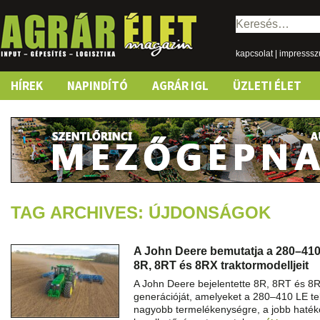
Keresés:
kapcsolat
|
impresss
Skip
HÍREK
NAPINDÍTÓ
AGRÁR IGL
ÜZLETI ÉLET
to
content
TAG ARCHIVES: ÚJDONSÁGOK
A John Deere bemutatja a 280–410 
8R, 8RT és 8RX traktormodelljeit
A John Deere bejelentette 8R, 8RT és 8R
generációját, amelyeket a 280–410 LE te
nagyobb termelékenységre, a jobb haté