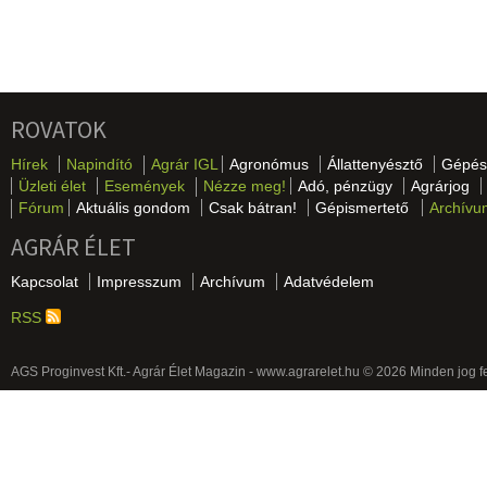
ROVATOK
Hírek
Napindító
Agrár IGL
Agronómus
Állattenyésztő
Gépés
Üzleti élet
Események
Nézze meg!
Adó, pénzügy
Agrárjog
Fórum
Aktuális gondom
Csak bátran!
Gépismertető
Archívu
AGRÁR ÉLET
Kapcsolat
Impresszum
Archívum
Adatvédelem
RSS
AGS Proginvest Kft.- Agrár Élet Magazin - www.agrarelet.hu © 2026 Minden jog f