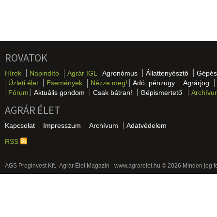
ROVATOK
Hírek
Napindító
Agrár IGL
Agronómus
Állattenyésztő
Gépés
Üzleti élet
Események
Nézze meg!
Adó, pénzügy
Agrárjog
Fórum
Aktuális gondom
Csak bátran!
Gépismertető
Archívu
AGRÁR ÉLET
Kapcsolat
Impresszum
Archívum
Adatvédelem
RSS
AGS Proginvest Kft.- Agrár Élet Magazin - www.agrarelet.hu © 2026 Minden jog f