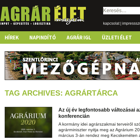
Keresés:
kapcsolat
|
impresss
Skip
HÍREK
NAPINDÍTÓ
AGRÁR IGL
ÜZLETI ÉLET
to
content
TAG ARCHIVES: AGRÁRTÁRCA
Az új év legfontosabb változásai 
konferencián
A kormány idei agrárszakmai terveiről sz
agrárminiszter nyitja meg az Agrárium 20
március 3-án rendez meg Kecskeméten a 