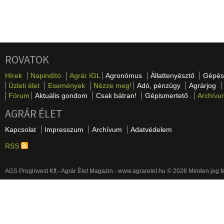
ROVATOK
Hírek
Napindító
Agrár IGL
Agronómus
Állattenyésztő
Gépés
Üzleti élet
Események
Nézze meg!
Adó, pénzügy
Agrárjog
Fórum
Aktuális gondom
Csak bátran!
Gépismertető
Archívu
AGRÁR ÉLET
Kapcsolat
Impresszum
Archívum
Adatvédelem
RSS
AGS Proginvest Kft.- Agrár Élet Magazin - www.agrarelet.hu © 2026 Minden jog f