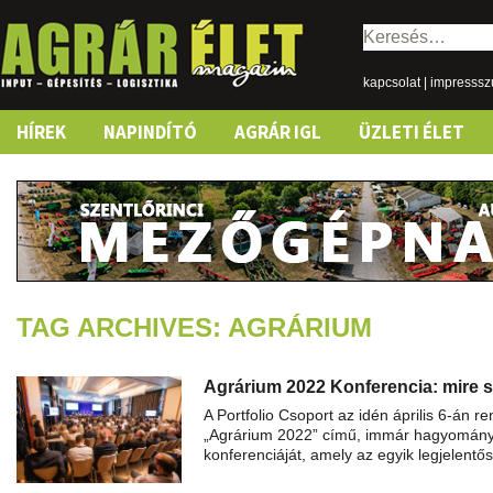
Keresés:
kapcsolat
|
impresss
Skip
HÍREK
NAPINDÍTÓ
AGRÁR IGL
ÜZLETI ÉLET
to
content
TAG ARCHIVES: AGRÁRIUM
Agrárium 2022 Konferencia: mire s
A Portfolio Csoport az idén április 6-án
„Agrárium 2022” című, immár hagyomán
konferenciáját, amely az egyik legjelen