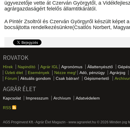
ügyvezetője vette át Czerván Györgytől, a Vidékfejlesz
agrárgazdaságért felelős államtitkárától.
A Pintér Zsoltról és Czerván Györgyről készült képe
bocsájtotta rendelkezésünkre(Csatlós Norbert, Magy
ROVATOK
Hírek
Napindító
Agrár IGL
Agronómus
Állattenyésztő
Gépés
Üzleti élet
Események
Nézze meg!
Adó, pénzügy
Agrárjog
Fórum
Aktuális gondom
Csak bátran!
Gépismertető
Archívu
AGRÁR ÉLET
Kapcsolat
Impresszum
Archívum
Adatvédelem
RSS
AGS Proginvest Kft.- Agrár Élet Magazin - www.agrarelet.hu © 2026 Minden jog f