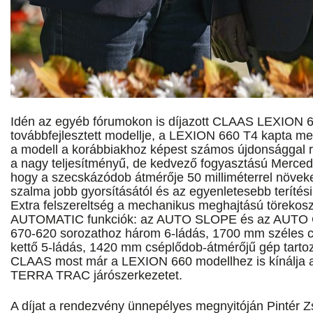
Idén az egyéb fórumokon is díjazott CLAAS LEXION 6
továbbfejlesztett modellje, a LEXION 660 T4 kapta meg
a modell a korábbiakhoz képest számos újdonsággal re
a nagy teljesítményű, de kedvező fogyasztású Mercede
hogy a szecskázódob átmérője 50 milliméterrel növeke
szalma jobb gyorsításától és az egyenletesebb terítés
Extra felszereltség a mechanikus meghajtású töreko
AUTOMATIC funkciók: az AUTO SLOPE és az AUTO
670-620 sorozathoz három 6-ládás, 1700 mm széles c
kettő 5-ládás, 1420 mm cséplődob-átmérőjű gép tarto
CLAAS most már a LEXION 660 modellhez is kínálja a 
TERRA TRAC járószerkezetet.
A díjat a rendezvény ünnepélyes megnyitóján Pintér Zs