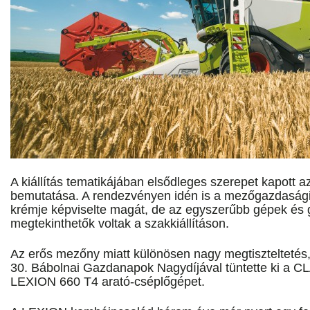
A kiállítás tematikájában elsődleges szerepet kapott
bemutatása. A rendezvényen idén is a mezőgazdasági 
krémje képviselte magát, de az egyszerűbb gépek és 
megtekinthetők voltak a szakkiállításon.
Az erős mezőny miatt különösen nagy megtiszteltetés,
30. Bábolnai Gazdanapok Nagydíjával tüntette ki a C
LEXION 660 T4 arató-cséplőgépet.