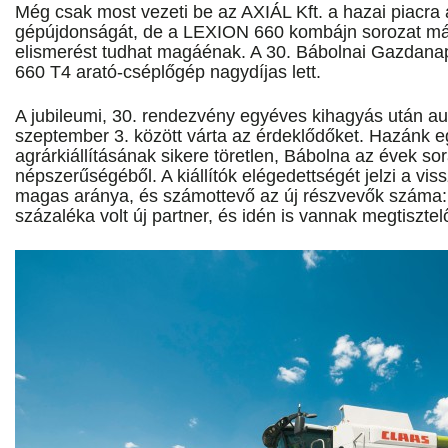
Még csak most vezeti be az AXIÁL Kft. a hazai piacra
gépújdonságát, de a LEXION 660 kombájn sorozat má
elismerést tudhat magáénak. A 30. Bábolnai Gazda
660 T4 arató-cséplőgép nagydíjas lett.
A jubileumi, 30. rendezvény egyéves kihagyás után au
szeptember 3. között várta az érdeklődőket. Hazánk e
agrárkiállításának sikere töretlen, Bábolna az évek so
népszerűségéből. A kiállítók elégedettségét jelzi a viss
magas aránya, és számottevő az új részvevők száma: 
százaléka volt új partner, és idén is vannak megtisztel