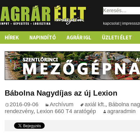
Keresés:
kapcsolat
|
impresss
Skip
HÍREK
NAPINDÍTÓ
AGRÁR IGL
ÜZLETI ÉLET
to
content
Bábolna Nagydíjas az új Lexion
2016-09-06
Archívum
axiál kft.
,
Bábolna nag
rendezvény
,
Lexion 660 T4 aratógép
agraradmin