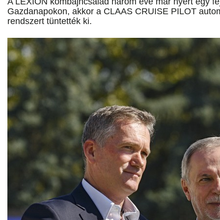
A LEXION kombájncsalád három éve már nyert egy fejl
Gazdanapokon, akkor a CLAAS CRUISE PILOT autom
rendszert tüntették ki.