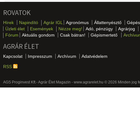
ROVATOK
Hírek
Napindító
Agrár IGL
Agronómus
Állattenyésztő
Gépés
Üzleti élet
Események
Nézze meg!
Adó, pénzügy
Agrárjog
Fórum
Aktuális gondom
Csak bátran!
Gépismertető
Archívu
AGRÁR ÉLET
Kapcsolat
Impresszum
Archívum
Adatvédelem
RSS
AGS Proginvest Kft.- Agrár Élet Magazin - www.agrarelet.hu © 2026 Minden jog f