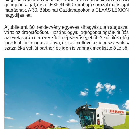
gépújdonságát, de a LEXION 660 kombájn sorozat máris újab
magáénak. A 30. Bábolnai Gazdanapokon a CLAAS LEXION 
nagydíjas lett.
A jubileumi, 30. rendezvény egyéves kihagyás után augusztus
várta az érdeklődőket. Hazánk egyik legrégebbi agrárkiállítá
az évek során nem veszített népszerűségéből. A kiállítók elég
törzskiállítók magas aránya, és számottevő az új részvevők s
százaléka volt új partner, és idén is vannak megtisztelő „első