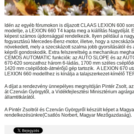
Idén az egyéb fórumokon is díjazott CLAAS LEXION 600 soroz
modellje, a LEXION 660 T4 kapta meg a kiállítás Nagydíját. 
képest számos újdonsággal rendelkezik. Ilyen például a nagy
fogyasztású Mercedes-Benz-motor, illetve, hogy a szecskázód
növekedett, mely a szecskázott szalma jobb gyorsításától és 
képről gondoskodik. Extra felszereltség a mechanikus meghaj
CEMOS AUTOMATIC funkciók: az AUTO SLOPE és az AUT
670-620 sorozathoz három 6-ládás, 1700 mm széles cséplődob
1420 mm cséplődob-átmérőjű gép tartozik. A LEXION 670 u
LEXION 660 modellhez is kínálja a talajszerkezet-kímélő T
A díjat a rendezvény ünnepélyes megnyitóján Pintér Zsolt, az
át Czerván Györgytől, a Vidékfejlesztési Minisztérium agrárg
államtitkárától.
A Pintér Zsoltról és Czerván Györgyről készült képet a Mag
rendelkezésünkre(Csatlós Norbert, Magyar Mezőgazdaság).