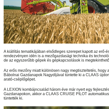
A kiállítás tematikájában elsődleges szerepet kapott az erő
rendezvényen idén is a mezőgazdasági technika és technológ
de az egyszerűbb gépek és gépkapcsolások is megtekinthetők 
Az erős mezőny miatt különösen nagy megtiszteltetés, hogy a
Bábolnai Gazdanapok Nagydíjával tüntette ki a CLAAS újdo
arató-cséplőgépet.
A LEXION kombájncsalád három éve már nyert egy fejlesztési
Gazdanapokon, akkor a CLAAS CRUISE PILOT automatikus 
tüntették ki.