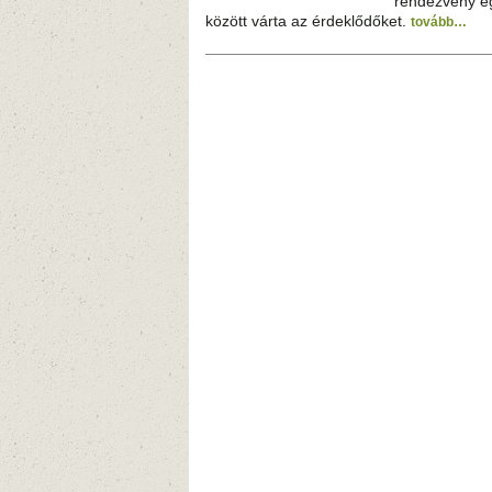
rendezvény eg
között várta az érdeklődőket.
tovább…