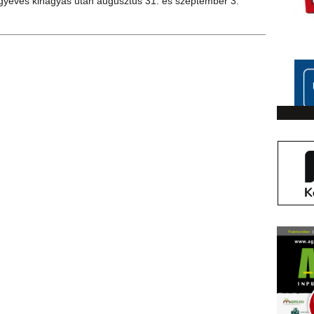
yéves kihagyás után augusztus 31. és szeptember 3.