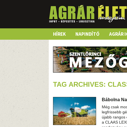
Skip
HÍREK
NAPINDÍTÓ
AGRÁR I
to
content
TAG ARCHIVES: CLAS
Bábolna Nag
Még csak most
legfrissebb g
újabb rangos
a CLAAS LEXIO