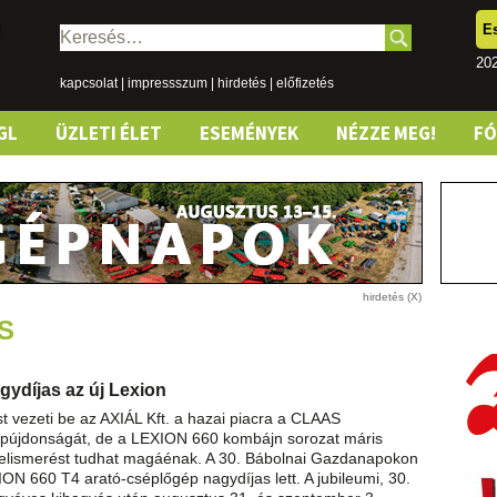
E
Keresés:
202
kapcsolat
|
impressszum
|
hirdetés
|
előfizetés
GL
ÜZLETI ÉLET
ESEMÉNYEK
NÉZZE MEG!
F
S
ydíjas az új Lexion
 vezeti be az AXIÁL Kft. a hazai piacra a CLAAS
épújdonságát, de a LEXION 660 kombájn sorozat máris
 elismerést tudhat magáénak. A 30. Bábolnai Gazdanapokon
N 660 T4 arató-cséplőgép nagydíjas lett. A jubileumi, 30.