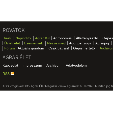
ROVATOK
Hírek
Napindító
Agrár IGL
Agronómus
Állattenyésztő
Gépés
Üzleti élet
Események
Nézze meg!
Adó, pénzügy
Agrárjog
Fórum
Aktuális gondom
Csak bátran!
Gépismertető
Archívu
AGRÁR ÉLET
Kapcsolat
Impresszum
Archívum
Adatvédelem
RSS
AGS Proginvest Kft.- Agrár Élet Magazin - www.agrarelet.hu © 2026 Minden jog f