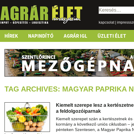
Keresés:
kapcsolat
|
impresss
Skip
HÍREK
NAPINDÍTÓ
AGRÁR IGL
ÜZLETI ÉLET
to
content
TAG ARCHIVES: MAGYAR PAPRIKA 
Kiemelt szerepe lesz a kertészetne
a feldolgozóiparnak
Kiemelt szerepet szán a kertészetnek és
kormány a következő uniós ciklusban – je
pénteken Szentesen, a Magyar Paprika Na