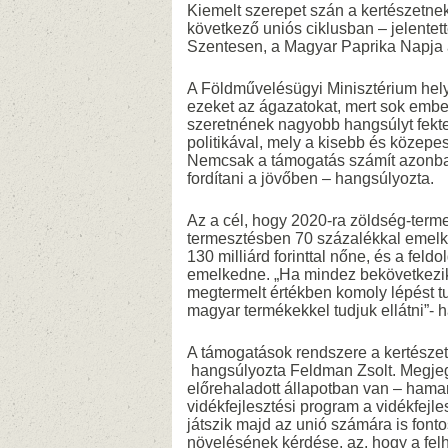
Kiemelt szerepet szán a kertészetne
következő uniós ciklusban – jelentet
Szentesen, a Magyar Paprika Napja a
A Földművelésügyi Minisztérium helyet
ezeket az ágazatokat, mert sok embert
szeretnének nagyobb hangsúlyt fekte
politikával, mely a kisebb és közepe
Nemcsak a támogatás számít azonban 
fordítani a jövőben – hangsúlyozta.
Az a cél, hogy 2020-ra zöldség-term
termesztésben 70 százalékkal emelke
130 milliárd forinttal nőne, és a feldo
emelkedne. „Ha mindez bekövetkezik, 
megtermelt értékben komoly lépést tu
magyar termékekkel tudjuk ellátni”- 
A támogatások rendszere a kertészet
hangsúlyozta Feldman Zsolt. Megje
előrehaladott állapotban van – hamar
vidékfejlesztési program a vidékfejl
játszik majd az unió számára is font
növelésének kérdése, az, hogy a fel