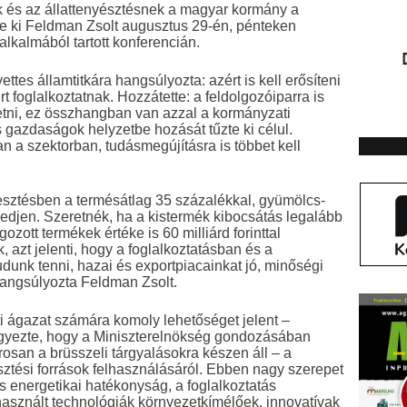
k és az állattenyésztésnek a magyar kormány a
te ki Feldman Zsolt augusztus 29-én, pénteken
lkalmából tartott konferencián.
tes államtitkára hangsúlyozta: azért is kell erősíteni
 foglalkoztatnak. Hozzátette: a feldolgozóiparra is
tni, ez összhangban van azzal a kormányzati
s gazdaságok helyzetbe hozását tűzte ki célul.
a szektorban, tudásmegújításra is többet kell
esztésben a termésátlag 35 százalékkal, gyümölcs-
djen. Szeretnék, ha a kistermék kibocsátás legalább
lgozott termékek értéke is 60 milliárd forinttal
azt jelenti, hogy a foglalkoztatásban és a
dunk tenni, hazai és exportpiacainkat jó, minőségi
hangsúlyozta Feldman Zsolt.
i ágazat számára komoly lehetőséget jelent –
gyezte, hogy a Miniszterelnökség gondozásában
osan a brüsszeli tárgyalásokra készen áll – a
esztési források felhasználásáról. Ebben nagy szerepet
os energetikai hatékonyság, a foglalkoztatás
használt technológiák környezetkímélőek, innovatívak