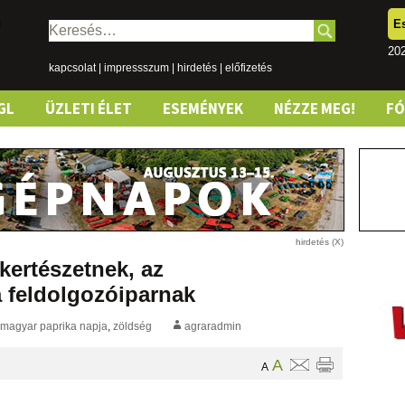
E
Keresés:
202
kapcsolat
|
impressszum
|
hirdetés
|
előfizetés
GL
ÜZLETI ÉLET
ESEMÉNYEK
NÉZZE MEG!
F
kertészetnek, az
a feldolgozóiparnak
magyar paprika napja
,
zöldség
agraradmin
A
A