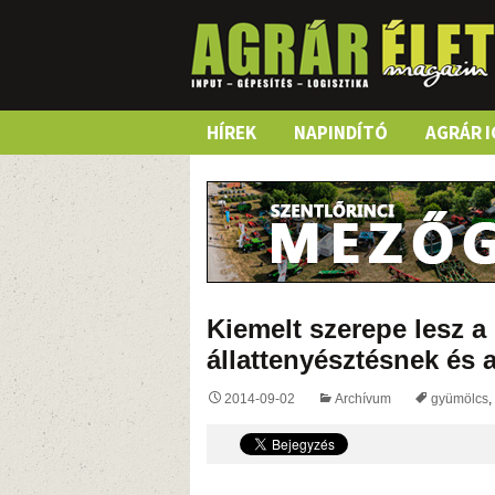
Skip
HÍREK
NAPINDÍTÓ
AGRÁR I
to
content
Kiemelt szerepe lesz a 
állattenyésztésnek és 
2014-09-02
Archívum
gyümölcs
,