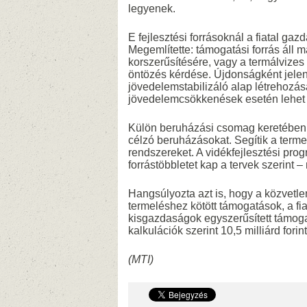
legyenek.
E fejlesztési forrásoknál a fiatal ga
Megemlítette: támogatási forrás áll 
korszerűsítésére, vagy a termálvizes 
öntözés kérdése. Újdonságként jelen
jövedelemstabilizáló alap létrehozás
jövedelemcsökkenések esetén lehet 
Külön beruházási csomag keretében 
célzó beruházásokat. Segítik a terme
rendszereket. A vidékfejlesztési pro
forrástöbbletet kap a tervek szerint –
Hangsúlyozta azt is, hogy a közvet
termeléshez kötött támogatások, a fi
kisgazdaságok egyszerűsített támog
kalkulációk szerint 10,5 milliárd fori
(MTI)