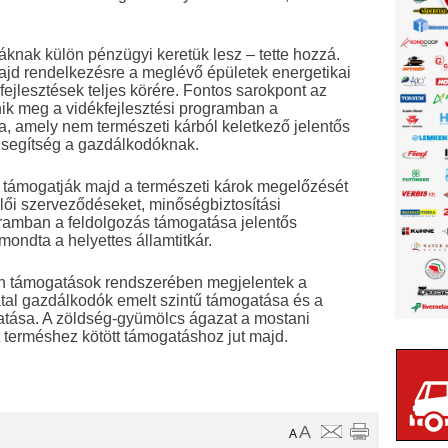
zdáknak külön pénzügyi keretük lesz – tette hozzá.
majd rendelkezésre a meglévő épületek energetikai
fejlesztések teljes körére. Fontos sarokpont az
ik meg a vidékfejlesztési programban a
a, amely nem természeti kárból keletkező jelentős
segítség a gazdálkodóknak.
támogatják majd a természeti károk megelőzését
lői szerveződéseket, minőségbiztosítási
gramban a feldolgozás támogatása jelentős
 mondta a helyettes államtitkár.
len támogatások rendszerében megjelentek a
atal gazdálkodók emelt szintű támogatása és a
atása. A zöldség-gyümölcs ágazat a mostani
nt terméshez kötött támogatáshoz jut majd.
A
A