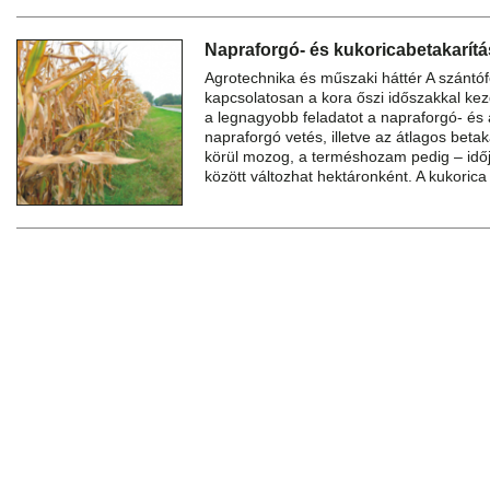
Napraforgó- és kukoricabetakarítá
Agrotechnika és műszaki háttér A szántó
kapcsolatosan a kora őszi időszakkal ke
a legnagyobb feladatot a napraforgó- és a
napraforgó vetés, illetve az átlagos betak
körül mozog, a terméshozam pedig – időj
között változhat hektáronként. A kukorica