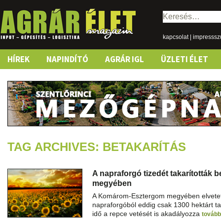
Keresés:
kapcsolat
|
impresss
Skip
HÍREK
NAPINDÍTÓ
AGRÁR IGL
ÜZLETI ÉLET
to
content
TAG ARCHIVES: BETAKARÍTÁS
A napraforgó tizedét takarítottá
megyében
A Komárom-Esztergom megyében elvetett
napraforgóból eddig csak 1300 hektárt ta
idő a repce vetését is akadályozza
továb