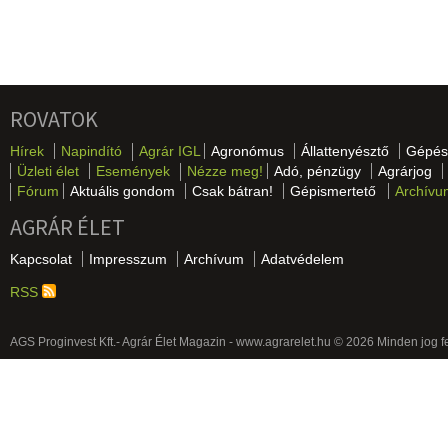
ROVATOK
Hírek
Napindító
Agrár IGL
Agronómus
Állattenyésztő
Gépés
Üzleti élet
Események
Nézze meg!
Adó, pénzügy
Agrárjog
Fórum
Aktuális gondom
Csak bátran!
Gépismertető
Archívu
AGRÁR ÉLET
Kapcsolat
Impresszum
Archívum
Adatvédelem
RSS
AGS Proginvest Kft.- Agrár Élet Magazin - www.agrarelet.hu © 2026 Minden jog f