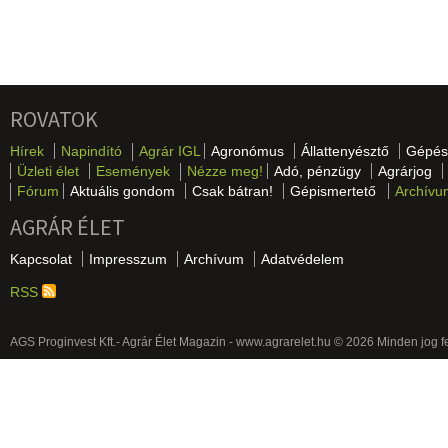
ROVATOK
Hírek
Napindító
Agrár IGL
Agronómus
Állattenyésztő
Gépés
Üzleti élet
Események
Nézze meg!
Adó, pénzügy
Agrárjog
Fórum
Aktuális gondom
Csak bátran!
Gépismertető
Archívu
AGRÁR ÉLET
Kapcsolat
Impresszum
Archívum
Adatvédelem
RSS
AGS Proginvest Kft.- Agrár Élet Magazin - www.agrarelet.hu © 2026 Minden jog f