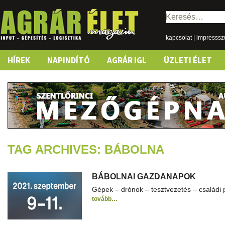
Keresés:
kapcsolat
|
impresss
Skip
HÍREK
NAPINDÍTÓ
AGRÁR IGL
ÜZLETI ÉLET
to
content
TAG ARCHIVES: BÁBOLNA
BÁBOLNAI GAZDANAPOK
Gépek – drónok – tesztvezetés – családi
tovább…