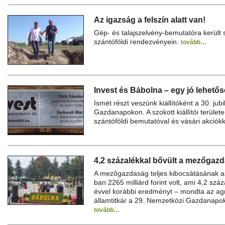
Az igazság a felszín alatt van!
Gép- és talajszelvény-bemutatóra került
szántóföldi rendezvényein.
tovább…
Invest és Bábolna – egy jó lehetős
Ismét részt veszünk kiállítóként a 30. ju
Gazdanapokon. A szokott kiállítói területe
szántóföldi bemutatóval és vásári akciókk
4,2 százalékkal bővült a mezőgaz
A mezőgazdaság teljes kibocsátásának al
ban 2265 milliárd forint volt, ami 4,2 sz
évvel korábbi eredményt – mondta az agr
államtitkár a 29. Nemzetközi Gazdanapo
tovább…