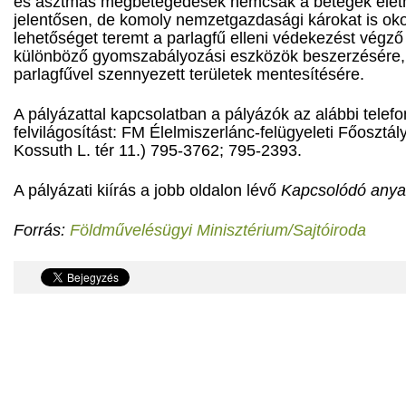
és asztmás megbetegedések nemcsak a betegek életm
jelentősen, de komoly nemzetgazdasági károkat is oko
lehetőséget teremt a parlagfű elleni védekezést végző
különböző gyomszabályozási eszközök beszerzésére, 
parlagfűvel szennyezett területek mentesítésére.
A pályázattal kapcsolatban a pályázók az alábbi tel
felvilágosítást: FM Élelmiszerlánc-felügyeleti Főosztá
Kossuth L. tér 11.) 795-3762; 795-2393.
A pályázati kiírás a jobb oldalon lévő
Kapcsolódó any
Forrás:
Földművelésügyi Minisztérium/Sajtóiroda