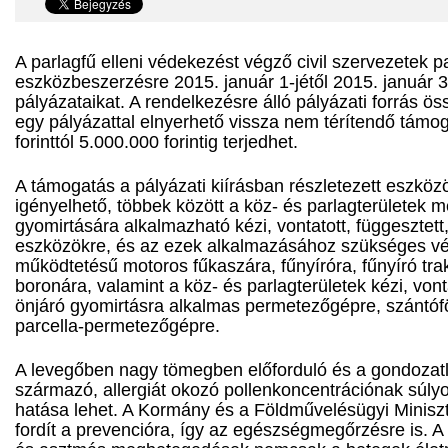
A parlagfű elleni védekezést végző civil szervezetek p
eszközbeszerzésre 2015. január 1-jétől 2015. január 3
pályázataikat. A rendelkezésre álló pályázati forrás öss
egy pályázattal elnyerhető vissza nem térítendő tám
forinttól 5.000.000 forintig terjedhet.
A támogatás a pályázati kiírásban részletezett eszkö
igényelhető, többek között a köz- és parlagterületek 
gyomirtására alkalmazható kézi, vontatott, függesztett
eszközökre, és az ezek alkalmazásához szükséges véd
működtetésű motoros fűkaszára, fűnyíróra, fűnyíró tra
boronára, valamint a köz- és parlagterületek kézi, vont
önjáró gyomirtásra alkalmas permetezőgépre, szántóf
parcella-permetezőgépre.
A levegőben nagy tömegben előforduló és a gondozat
származó, allergiát okozó pollenkoncentrációnak súly
hatása lehet. A Kormány és a Földművelésügyi Miniszt
fordít a prevencióra, így az egészségmegőrzésre is. A 