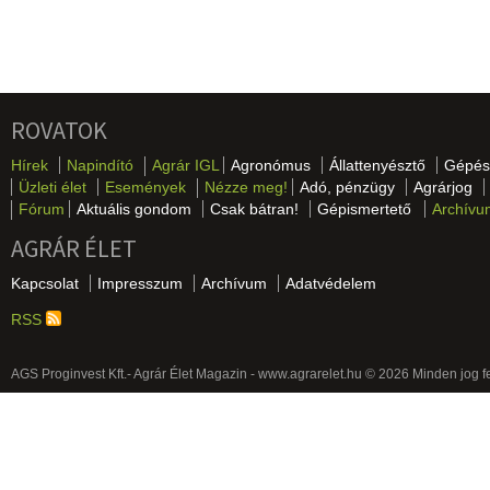
ROVATOK
Hírek
Napindító
Agrár IGL
Agronómus
Állattenyésztő
Gépés
Üzleti élet
Események
Nézze meg!
Adó, pénzügy
Agrárjog
Fórum
Aktuális gondom
Csak bátran!
Gépismertető
Archívu
AGRÁR ÉLET
Kapcsolat
Impresszum
Archívum
Adatvédelem
RSS
AGS Proginvest Kft.- Agrár Élet Magazin - www.agrarelet.hu © 2026 Minden jog f