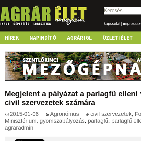
Keresés:
kapcsolat
|
impresss
Skip
HÍREK
NAPINDÍTÓ
AGRÁR IGL
ÜZLETI ÉLET
to
content
Megjelent a pályázat a parlagfű ellen
civil szervezetek számára
2015-01-06
Agronómus
civil szervezetek
,
Fö
Minisztérium
,
gyomszabályozás
,
parlagfű
,
parlagfű el
agraradmin