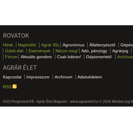
ROVATOK
Hírek
Napindító
Agrár IGL
Agronómus
Állattenyésztő
Gépés
Üzleti élet
Események
Nézze meg!
Adó, pénzügy
Agrárjog
Fórum
Aktuális gondom
Csak bátran!
Gépismertető
Archívu
AGRÁR ÉLET
Kapcsolat
Impresszum
Archívum
Adatvédelem
RSS
AGS Proginvest Kft.- Agrár Élet Magazin - www.agrarelet.hu © 2026 Minden jog f