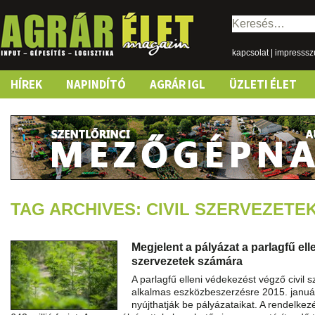
Keresés:
kapcsolat
|
impresss
Skip
HÍREK
NAPINDÍTÓ
AGRÁR IGL
ÜZLETI ÉLET
to
content
TAG ARCHIVES: CIVIL SZERVEZETE
Megjelent a pályázat a parlagfű ell
szervezetek számára
A parlagfű elleni védekezést végző civil s
alkalmas eszközbeszerzésre 2015. január 
nyújthatják be pályázataikat. A rendelkez