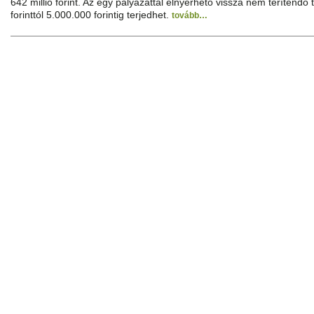
642 millió forint. Az egy pályázattal elnyerhető vissza nem téríten
forinttól 5.000.000 forintig terjedhet.
tovább…