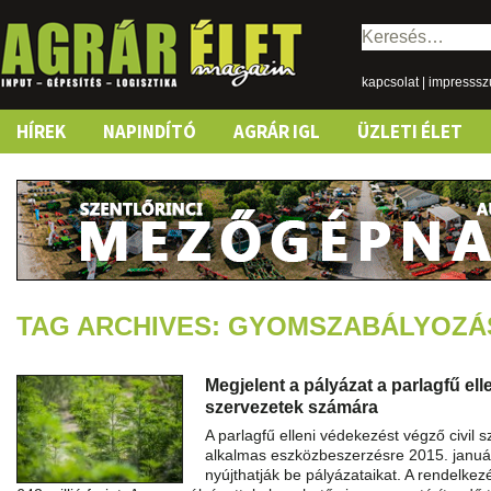
Keresés:
kapcsolat
|
impresss
Skip
HÍREK
NAPINDÍTÓ
AGRÁR IGL
ÜZLETI ÉLET
to
content
TAG ARCHIVES: GYOMSZABÁLYOZÁ
Megjelent a pályázat a parlagfű ell
szervezetek számára
A parlagfű elleni védekezést végző civil s
alkalmas eszközbeszerzésre 2015. január 
nyújthatják be pályázataikat. A rendelkez