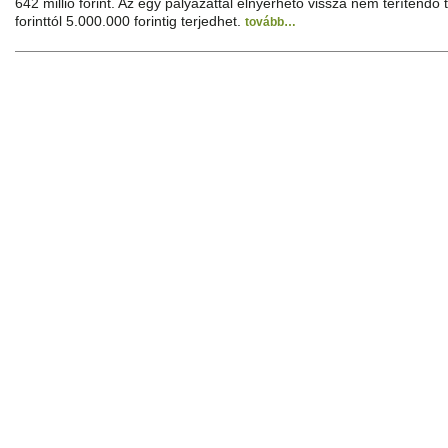
642 millió forint. Az egy pályázattal elnyerhető vissza nem téríten
forinttól 5.000.000 forintig terjedhet.
tovább…