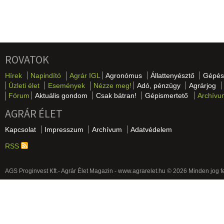
ROVATOK
Hírek
Napindító
Agrár IGL
Agronómus
Állattenyésztő
Gépés
Üzleti élet
Események
Nézze meg!
Adó, pénzügy
Agrárjog
Fórum
Aktuális gondom
Csak bátran!
Gépismertető
Archívu
AGRÁR ÉLET
Kapcsolat
Impresszum
Archívum
Adatvédelem
RSS
AGS Proginvest Kft.- Agrár Élet Magazin - www.agrarelet.hu © 2026 Minden jog f