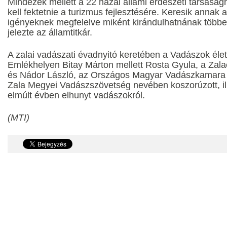
Mindezek mellett a 22 hazai állami erdészeti társasá
kell fektetnie a turizmus fejlesztésére. Keresik annak 
igényeknek megfelelve miként kirándulhatnának többe
jelezte az államtitkár.
A zalai vadászati évadnyitó keretében a Vadászok élet
Emlékhelyen Bitay Márton mellett Rosta Gyula, a Zala
és Nádor László, az Országos Magyar Vadászkamara za
Zala Megyei Vadászszövetség nevében koszorúzott, il
elmúlt évben elhunyt vadászokról.
(MTI)