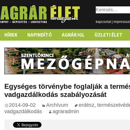
Keresés:
kapcsolat
|
impresss
Skip
HÍREK
NAPINDÍTÓ
AGRÁR IGL
ÜZLETI ÉLET
to
content
Egységes törvénybe foglalják a termé
vadgazdálkodás szabályozását
2014-09-02
Archívum
erdész
,
természetvéd
vadgazdálkodás
agraradmin