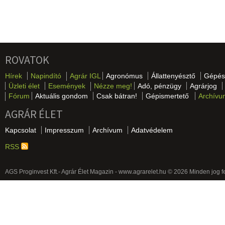
ROVATOK
Hírek
Napindító
Agrár IGL
Agronómus
Állattenyésztő
Gépés
Üzleti élet
Események
Nézze meg!
Adó, pénzügy
Agrárjog
Fórum
Aktuális gondom
Csak bátran!
Gépismertető
Archívu
AGRÁR ÉLET
Kapcsolat
Impresszum
Archívum
Adatvédelem
RSS
AGS Proginvest Kft.- Agrár Élet Magazin - www.agrarelet.hu © 2026 Minden jog f