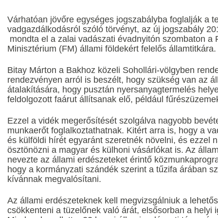
Várhatóan jövőre egységes jogszabályba foglalják a 
vadgazdálkodásról szóló törvényt, az új jogszabály 20
mondta el a zalai vadászati évadnyitón szombaton a
Minisztérium (FM) állami földekért felelős államtitkára.
Bitay Márton a Bakhoz közeli Sohollári-völgyben ren
rendezvényen arról is beszélt, hogy szükség van az á
átalakítására, hogy pusztán nyersanyagtermelés helye
feldolgozott faárut állítsanak elő, például fűrészüzeme
Ezzel a vidék megerősítését szolgálva nagyobb bevételt
munkaerőt foglalkoztathatnak. Kitért arra is, hogy a v
és külföldi hírét egyaránt szeretnék növelni, és ezzel
ösztönözni a magyar és külhoni vásárlókat is. Az áll
nevezte az állami erdészeteket érintő közmunkaprogram
hogy a kormányzati szándék szerint a tűzifa árában sz
kívánnak megvalósítani.
Az állami erdészeteknek kell megvizsgálniuk a lehetős
csökkenteni a tüzelőnek való árát, elsősorban a helyi i