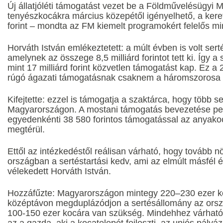
Új állatjóléti támogatást vezet be a Földművelésügyi M
tenyészkocákra március közepétől igényelhető, a kere
forint – mondta az FM kiemelt programokért felelős min
Horváth István emlékeztetett: a múlt évben is volt sert
amelynek az összege 8,5 milliárd forintot tett ki. Így a
mint 17 milliárd forint közvetlen támogatást kap. Ez a 2
rúgó ágazati támogatásnak csaknem a háromszorosa
Kifejtette: ezzel is támogatja a szaktárca, hogy több s
Magyarországon. A mostani támogatás bevezetése pedig
egyedenkénti 38 580 forintos támogatással az anyakoc
megtérül.
Ettől az intézkedéstől reálisan várható, hogy tovább 
országban a sertéstartási kedv, ami az elmúlt másfél 
vélekedett Horváth István.
Hozzáfűzte: Magyarországon mintegy 220–230 ezer k
középtávon megduplázódjon a sertésállomány az orsz
100-150 ezer kocára van szükség. Mindehhez várhatóa