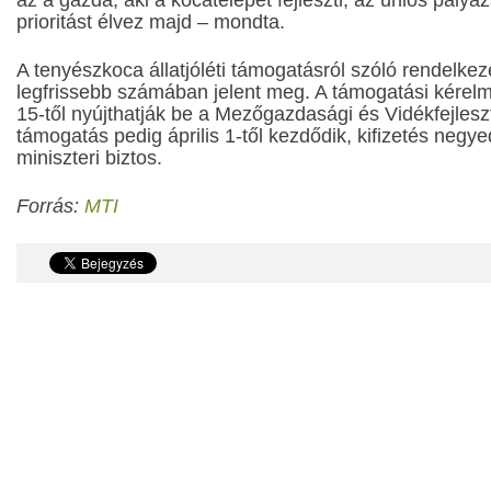
az a gazda, aki a kocatelepét fejleszti, az uniós pál
prioritást élvez majd – mondta.
A tenyészkoca állatjóléti támogatásról szóló rendelk
legfrissebb számában jelent meg. A támogatási kérel
15-től nyújthatják be a Mezőgazdasági és Vidékfejlesz
támogatás pedig április 1-től kezdődik, kifizetés negy
miniszteri biztos.
Forrás:
MTI