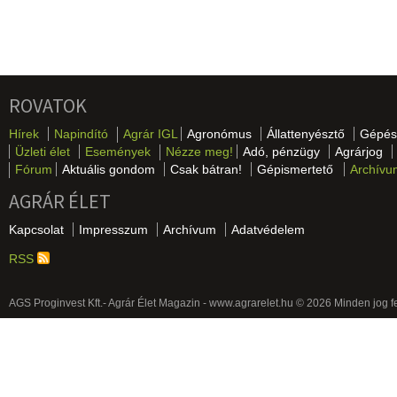
ROVATOK
Hírek
Napindító
Agrár IGL
Agronómus
Állattenyésztő
Gépés
Üzleti élet
Események
Nézze meg!
Adó, pénzügy
Agrárjog
Fórum
Aktuális gondom
Csak bátran!
Gépismertető
Archívu
AGRÁR ÉLET
Kapcsolat
Impresszum
Archívum
Adatvédelem
RSS
AGS Proginvest Kft.- Agrár Élet Magazin - www.agrarelet.hu © 2026 Minden jog f