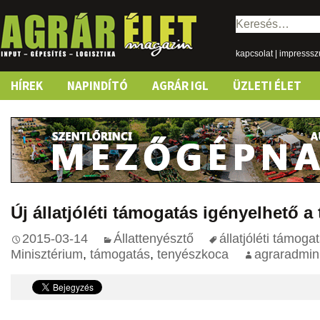
Keresés:
kapcsolat
|
impresss
Skip
HÍREK
NAPINDÍTÓ
AGRÁR IGL
ÜZLETI ÉLET
to
content
Új állatjóléti támogatás igényelhető 
2015-03-14
Állattenyésztő
állatjóléti támoga
Minisztérium
,
támogatás
,
tenyészkoca
agraradmin