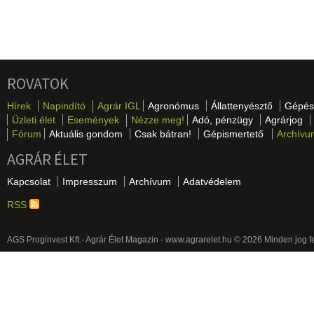
ROVATOK
Hírek
Napindító
Agrár IGL
Agronómus
Állattenyésztő
Gépés
Üzleti élet
Események
Nézze meg!
Adó, pénzügy
Agrárjog
Fórum
Aktuális gondom
Csak bátran!
Gépismertető
Archívu
AGRÁR ÉLET
Kapcsolat
Impresszum
Archívum
Adatvédelem
RSS
AGS Proginvest Kft.- Agrár Élet Magazin - www.agrarelet.hu © 2026 Minden jog f