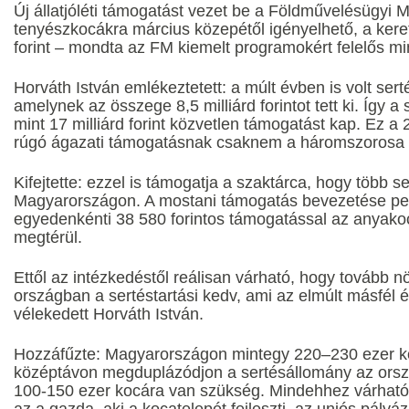
Új állatjóléti támogatást vezet be a Földművelésügyi M
tenyészkocákra március közepétől igényelhető, a kere
forint – mondta az FM kiemelt programokért felelős min
Horváth István emlékeztetett: a múlt évben is volt sert
amelynek az összege 8,5 milliárd forintot tett ki. Így a
mint 17 milliárd forint közvetlen támogatást kap. Ez a 2
rúgó ágazati támogatásnak csaknem a háromszorosa
Kifejtette: ezzel is támogatja a szaktárca, hogy több s
Magyarországon. A mostani támogatás bevezetése pedig
egyedenkénti 38 580 forintos támogatással az anyakoc
megtérül.
Ettől az intézkedéstől reálisan várható, hogy tovább 
országban a sertéstartási kedv, ami az elmúlt másfél 
vélekedett Horváth István.
Hozzáfűzte: Magyarországon mintegy 220–230 ezer k
középtávon megduplázódjon a sertésállomány az orsz
100-150 ezer kocára van szükség. Mindehhez várhatóa