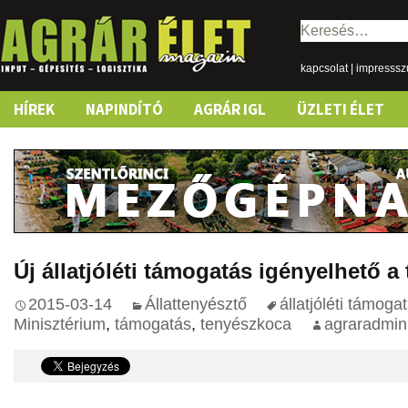
Keresés:
kapcsolat
|
impresss
Skip
HÍREK
NAPINDÍTÓ
AGRÁR IGL
ÜZLETI ÉLET
to
content
Új állatjóléti támogatás igényelhető 
2015-03-14
Állattenyésztő
állatjóléti támoga
Minisztérium
,
támogatás
,
tenyészkoca
agraradmin