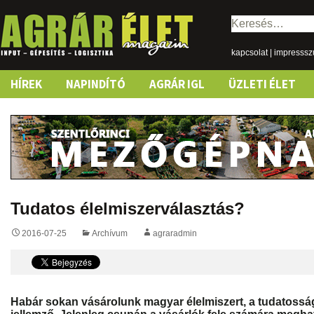
Keresés:
kapcsolat
|
impresss
Skip
HÍREK
NAPINDÍTÓ
AGRÁR IGL
ÜZLETI ÉLET
to
content
Tudatos élelmiszerválasztás?
2016-07-25
Archívum
agraradmin
Habár sokan vásárolunk magyar élelmiszert, a tudatossá