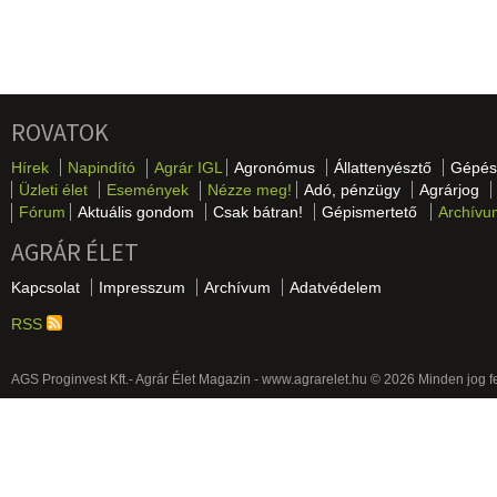
ROVATOK
Hírek
Napindító
Agrár IGL
Agronómus
Állattenyésztő
Gépés
Üzleti élet
Események
Nézze meg!
Adó, pénzügy
Agrárjog
Fórum
Aktuális gondom
Csak bátran!
Gépismertető
Archívu
AGRÁR ÉLET
Kapcsolat
Impresszum
Archívum
Adatvédelem
RSS
AGS Proginvest Kft.- Agrár Élet Magazin - www.agrarelet.hu © 2026 Minden jog f