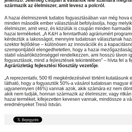
jellemző. Jelenleg csupán a vásárlók fele számára megh
származik az élelmiszer, amit levesz a polcról.
A hazai élelmiszerek tudatos fogyasztásában van még hova 
minden második ember választását befolyásolja, hogy melyik
élelmiszer, amit vesz, és közülük is csupán minden harmadik v
hazai termékeket. „A K&H a fenntartható agráriumért program
kérdeztük a lakosságot, mennyire tudatosan választanak haza
szektor fejlődése – különösen az innovációk és a kapacitás
szempontjából elengedhetetlen, hogy a hazai mezőgazdaság 
stabil vásárlóközönséggel rendelkezzen, ami hosszú távon i
fogyasztások, mind a fejlesztések tekintetében” – hívta fel a 
Agrárüzletág fejlesztési főosztály vezetője
.
„A reprezentatív, 500 fő megkérdezésével történt kutatásunk
látható, hogy a fogyasztók 50%-a vásárol tudatosan magyar é
ugyanennyien (46%) vannak azok, akik számára ez nem dönt
akik nem tudják, honnan származik az élelmiszer, vagy ritká
hazai terméket, kifejezetten kevesen vannak, mindössze a vá
eredményeket Tresó István.