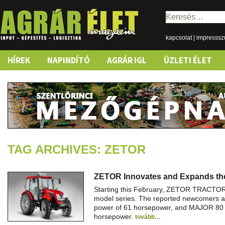
Keresés:
kapcsolat
|
impresss
Skip
HÍREK
NAPINDÍTÓ
AGRÁR IGL
ÜZLETI ÉLET
to
content
TAG ARCHIVES: ZETOR
ZETOR Innovates and Expands th
Starting this February, ZETOR TRACTOR
model series. The reported newcomers a
power of 61 horsepower, and MAJOR 80 
horsepower.
tovább…