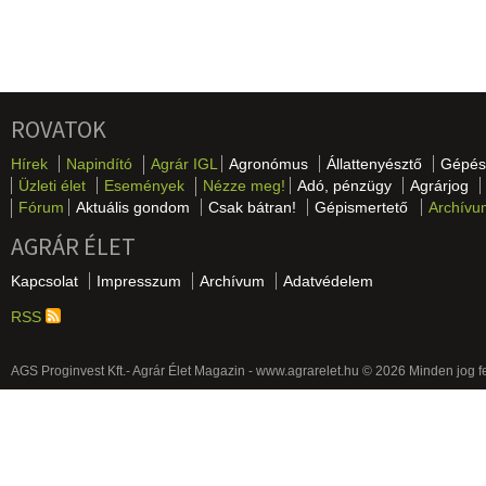
ROVATOK
Hírek
Napindító
Agrár IGL
Agronómus
Állattenyésztő
Gépés
Üzleti élet
Események
Nézze meg!
Adó, pénzügy
Agrárjog
Fórum
Aktuális gondom
Csak bátran!
Gépismertető
Archívu
AGRÁR ÉLET
Kapcsolat
Impresszum
Archívum
Adatvédelem
RSS
AGS Proginvest Kft.- Agrár Élet Magazin - www.agrarelet.hu © 2026 Minden jog f