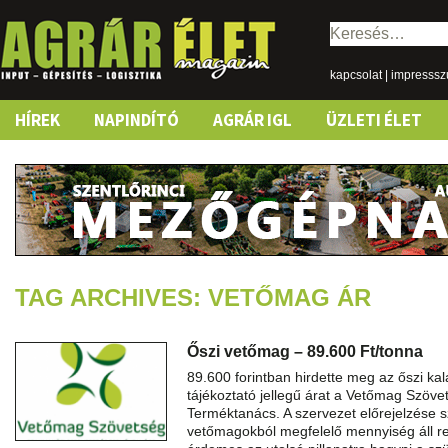
Keresés:
kapcsolat
|
impresss
Skip
HÍREK
NAPINDÍTÓ
AGRÁR IGL
ÜZLETI ÉLET
to
content
TAG ARCHIVES: VETŐMAG ÁR
Őszi vetőmag – 89.600 Ft/tonna
89.600 forintban hirdette meg az őszi k
tájékoztató jellegű árat a Vetőmag Szöv
Terméktanács. A szervezet előrejelzése s
vetőmagokból megfelelő mennyiség áll r