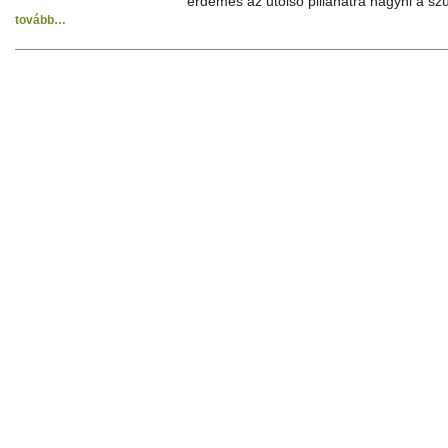
érdemes az utolsó pillanatra hagyni a s
tovább…