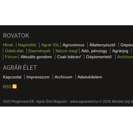
ROVATOK
Hírek
Napindító
Agrár IGL
Agronómus
Állattenyésztő
Gépés
Üzleti élet
Események
Nézze meg!
Adó, pénzügy
Agrárjog
Fórum
Aktuális gondom
Csak bátran!
Gépismertető
Archívu
AGRÁR ÉLET
Kapcsolat
Impresszum
Archívum
Adatvédelem
RSS
AGS Proginvest Kft.- Agrár Élet Magazin - www.agrarelet.hu © 2026 Minden jog f