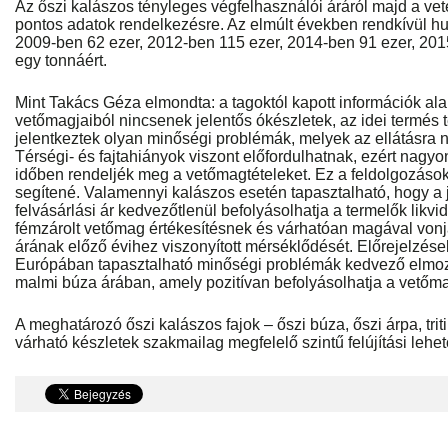
Az őszi kalászos tényleges végfelhasználói áráról majd a ve
pontos adatok rendelkezésre. Az elmúlt években rendkívül hu
2009-ben 62 ezer, 2012-ben 115 ezer, 2014-ben 91 ezer, 2015-
egy tonnáért.
Mint Takács Géza elmondta: a tagoktól kapott információk al
vetőmagjaiból nincsenek jelentős ókészletek, az idei termés 
jelentkeztek olyan minőségi problémák, melyek az ellátásra 
Térségi- és fajtahiányok viszont előfordulhatnak, ezért nagy
időben rendeljék meg a vetőmagtételeket. Ez a feldolgozások
segítené. Valamennyi kalászos esetén tapasztalható, hogy a 
felvásárlási ár kedvezőtlenül befolyásolhatja a termelők likv
fémzárolt vetőmag értékesítésnek és várhatóan magával von
árának előző évihez viszonyított mérséklődését. Előrejelzések
Európában tapasztalható minőségi problémák kedvező elmo
malmi búza árában, amely pozitívan befolyásolhatja a vetőma
A meghatározó őszi kalászos fajok – őszi búza, őszi árpa, tri
várható készletek szakmailag megfelelő szintű felújítási lehet