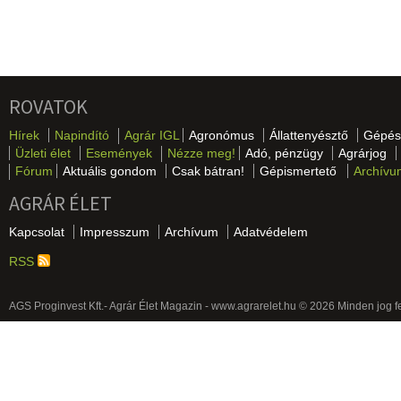
ROVATOK
Hírek
Napindító
Agrár IGL
Agronómus
Állattenyésztő
Gépés
Üzleti élet
Események
Nézze meg!
Adó, pénzügy
Agrárjog
Fórum
Aktuális gondom
Csak bátran!
Gépismertető
Archívu
AGRÁR ÉLET
Kapcsolat
Impresszum
Archívum
Adatvédelem
RSS
AGS Proginvest Kft.- Agrár Élet Magazin - www.agrarelet.hu © 2026 Minden jog f