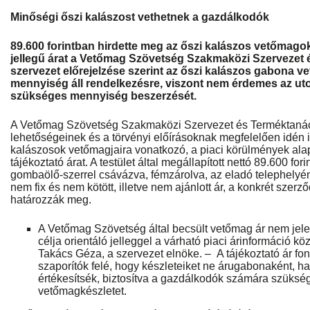
Minőségi őszi kalászost vethetnek a gazdálkodók
89.600
forintban hirdette meg az őszi kalászos vetőmago
jellegű árat a Vetőmag Szövetség Szakmaközi Szervezet 
szervezet előrejelzése szerint az őszi kalászos gabona 
mennyiség áll rendelkezésre, viszont nem érdemes az utol
szükséges mennyiség beszerzését.
A Vetőmag Szövetség Szakmaközi Szervezet és Terméktanác
lehetőségeinek és a törvényi előírásoknak megfelelően idén i
kalászosok vetőmagjaira vonatkozó, a piaci körülmények alap
tájékoztató árat. A testület által megállapított nettó 89.600 fo
gombaölő-szerrel csávázva, fémzárolva, az eladó telephelyé
nem fix és nem kötött, illetve nem ajánlott ár, a konkrét szer
határozzák meg.
A Vetőmag Szövetség által becsült vetőmag ár nem jele
célja orientáló jelleggel a várható piaci árinformáció 
Takács Géza, a szervezet elnöke. – A tájékoztató ár fon
szaporítók felé, hogy készleteiket ne árugabonaként, 
értékesítsék, biztosítva a gazdálkodók számára szüks
vetőmagkészletet.