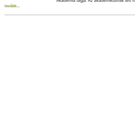
Akadémia tagja. Az akadémikusnak tett f
tovább…