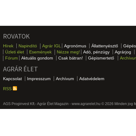
ROVATOK
Hírek
Napindító
Agrár IGL
Agronómus
Állattenyésztő
Gépés
Üzleti élet
Események
Nézze meg!
Adó, pénzügy
Agrárjog
Fórum
Aktuális gondom
Csak bátran!
Gépismertető
Archívu
AGRÁR ÉLET
Kapcsolat
Impresszum
Archívum
Adatvédelem
RSS
AGS Proginvest Kft.- Agrár Élet Magazin - www.agrarelet.hu © 2026 Minden jog f