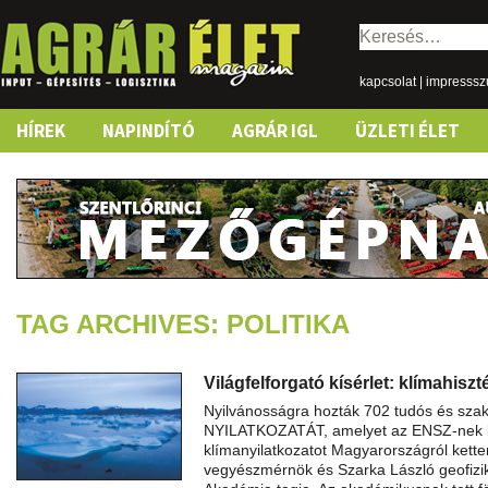
Keresés:
kapcsolat
|
impresss
Skip
HÍREK
NAPINDÍTÓ
AGRÁR IGL
ÜZLETI ÉLET
to
content
TAG ARCHIVES: POLITIKA
Világfelforgató kísérlet: klímahiszt
Nyilvánosságra hozták 702 tudós és s
NYILATKOZATÁT, amelyet az ENSZ-nek k
klímanyilatkozatot Magyarországról ketten 
vegyészmérnök és Szarka László geofiz