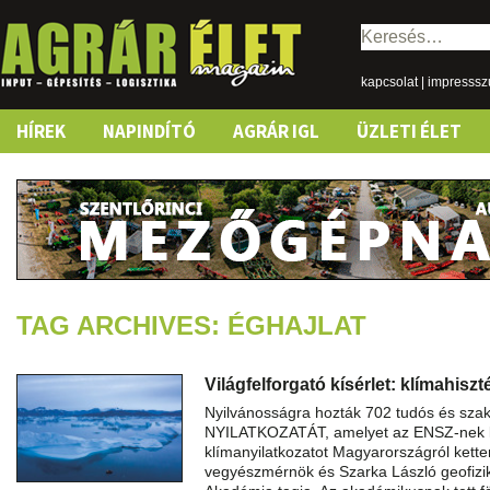
Keresés:
kapcsolat
|
impresss
Skip
HÍREK
NAPINDÍTÓ
AGRÁR IGL
ÜZLETI ÉLET
to
content
TAG ARCHIVES: ÉGHAJLAT
Világfelforgató kísérlet: klímahiszt
Nyilvánosságra hozták 702 tudós és s
NYILATKOZATÁT, amelyet az ENSZ-nek k
klímanyilatkozatot Magyarországról ketten 
vegyészmérnök és Szarka László geofiz