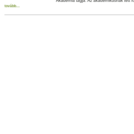
Akadémia tagja. Az akadémikusnak tett f
tovább…