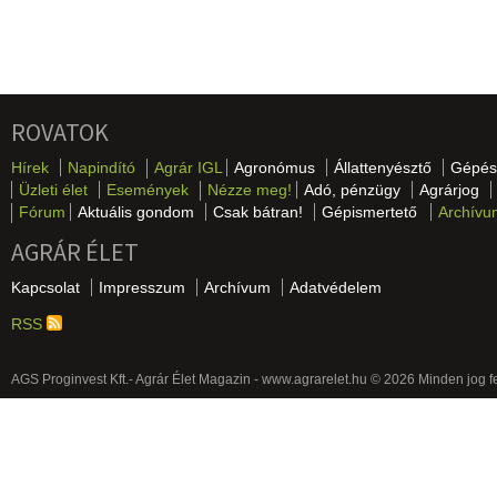
ROVATOK
Hírek
Napindító
Agrár IGL
Agronómus
Állattenyésztő
Gépés
Üzleti élet
Események
Nézze meg!
Adó, pénzügy
Agrárjog
Fórum
Aktuális gondom
Csak bátran!
Gépismertető
Archívu
AGRÁR ÉLET
Kapcsolat
Impresszum
Archívum
Adatvédelem
RSS
AGS Proginvest Kft.- Agrár Élet Magazin - www.agrarelet.hu © 2026 Minden jog f