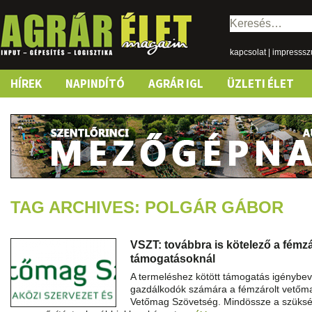
Keresés:
kapcsolat
|
impresss
Skip
HÍREK
NAPINDÍTÓ
AGRÁR IGL
ÜZLETI ÉLET
to
content
TAG ARCHIVES: POLGÁR GÁBOR
VSZT: továbbra is kötelező a fémz
támogatásoknál
A termeléshez kötött támogatás igénybev
gazdálkodók számára a fémzárolt vetőm
Vetőmag Szövetség. Mindössze a szüksé