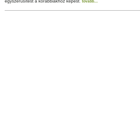
egyszerűsítést a korábbiakhoz képest.
tovább…