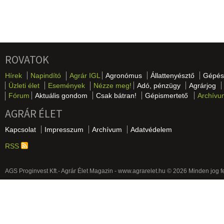
ROVATOK
Hírek
Napindító
Agrár IGL
Agronómus
Állattenyésztő
Gépés
Üzleti élet
Események
Nézze meg!
Adó, pénzügy
Agrárjog
Fórum
Aktuális gondom
Csak bátran!
Gépismertető
Archívu
AGRÁR ÉLET
Kapcsolat
Impresszum
Archívum
Adatvédelem
RSS
AGS Proginvest Kft.- Agrár Élet Magazin - www.agrarelet.hu © 2026 Minden jog f