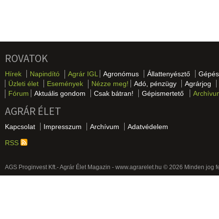
ROVATOK
Hírek
Napindító
Agrár IGL
Agronómus
Állattenyésztő
Gépés
Üzleti élet
Események
Nézze meg!
Adó, pénzügy
Agrárjog
Fórum
Aktuális gondom
Csak bátran!
Gépismertető
Archívu
AGRÁR ÉLET
Kapcsolat
Impresszum
Archívum
Adatvédelem
RSS
AGS Proginvest Kft.- Agrár Élet Magazin - www.agrarelet.hu © 2026 Minden jog f