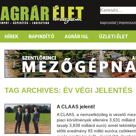
Keresés:
kapcsolat
|
impresss
Skip
HÍREK
NAPINDÍTÓ
AGRÁR IGL
ÜZLETI ÉLET
to
content
TAG ARCHIVES: ÉV VÉGI JELENTÉS
A CLAAS jelenti!
A CLAAS, a nemzetközileg is vezető mez
piaci körülmények ellenére 3,631 milliárd
tavaly 3,838 milliárd euró) ismét tekinté
előtti eredmény 93 millió euróra csökken