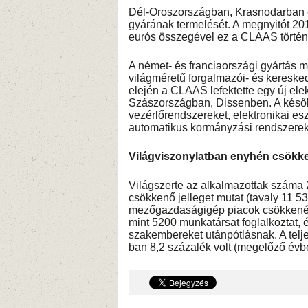
Dél-Oroszországban, Krasnodarban 
gyárának termelését. A megnyitót 201
eurós összegével ez a CLAAS történ
A német- és franciaországi gyártás m
világméretű forgalmazói- és keresked
elején a CLAAS lefektette egy új elek
Szászországban, Dissenben. A későb
vezérlőrendszereket, elektronikai e
automatikus kormányzási rendszereke
Világviszonylatban enyhén csökke
Világszerte az alkalmazottak száma
csökkenő jelleget mutat (tavaly 11 5
mezőgazdaságigép piacok csökkené
mint 5200 munkatársat foglalkoztat, és
szakembereket utánpótlásnak. A tel
ban 8,2 százalék volt (megelőző évb