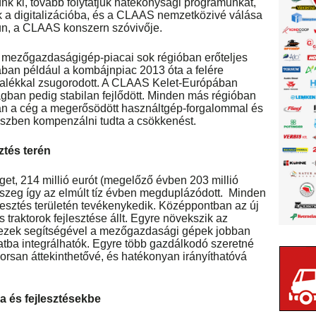
k ki, tovább folytatjuk hatékonysági programunkat,
k a digitalizációba, és a CLAAS nemzetközivé válása
zun, a CLAAS konszern szóvivője.
s mezőgazdaságigép-piacai sok régióban erőteljes
ban például a kombájnpiac 2013 óta a felére
zalékkal zsugorodott. A CLAAS Kelet-Európában
ágban pedig stabilan fejlődött. Minden más régióban
n a cég a megerősödött használtgép-forgalommal és
részben kompenzálni tudta a csökkenést.
ztés terén
get, 214 millió eurót (megelőző évben 203 millió
sszeg így az elmúlt tíz évben megduplázódott. Minden
lesztés területén tevékenykedik. Középpontban az új
s traktorok fejlesztése állt. Egyre növekszik az
, ezek segítségével a mezőgazdasági gépek jobban
tba integrálhatók. Egyre több gazdálkodó szeretné
orsan áttekinthetővé, és hatékonyan irányíthatóvá
a és fejlesztésekbe