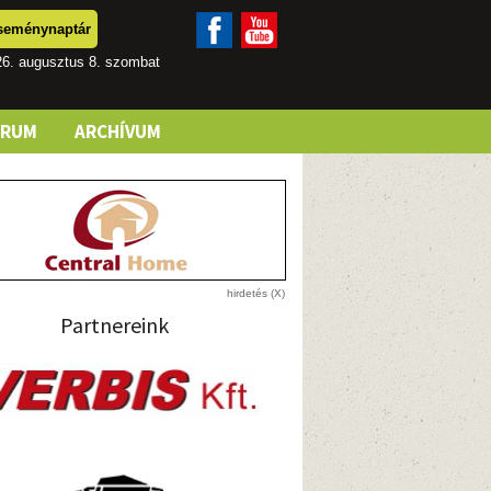
seménynaptár
26. augusztus 8. szombat
ÓRUM
ARCHÍVUM
Partnereink