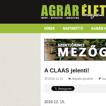
Skip
HÍREK
NAPINDÍTÓ
AGRÁR I
to
content
A CLAAS jelenti!
2016-12-15
Aktuális gondom
cla
2016 12. 15.