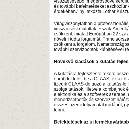
visszaeséséből megerősödve kerüljün
és további befektetéseket eszközlün
érdekében.” nyilatkozta Lothar Kris
Világviszonylatban a professzionáli
visszaesést mutattak. Észak-Ameriká
csökkent, mialatt Európában 22 szá
növelni tudta forgalmát, Franciaorsz
csökkent a forgalom. Németországba
további szervizpontok kiépítésével 
Növekvő kiadások a kutatás-fejles
A kutatásra-fejlesztésre rekord össze
eurót) fektetett be a CLAAS, ez az ö
tizedik CLAAS-dolgozó a kutatás-fej
szolgáltatások, illetve a kombájnok é
elektronika és a szoftverek szerepe
menedzselhetők és szervezett hálóza
összes üzemi folyamatát irodából, gy
tenni.
Befektetések az új termékgyártásb