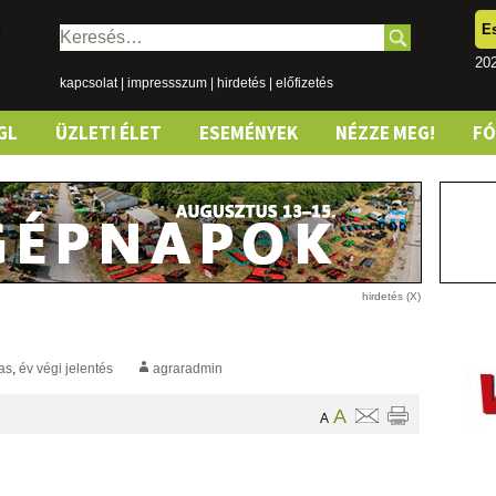
E
Keresés:
20
kapcsolat
|
impressszum
|
hirdetés
|
előfizetés
GL
ÜZLETI ÉLET
ESEMÉNYEK
NÉZZE MEG!
F
as
,
év végi jelentés
agraradmin
A
A