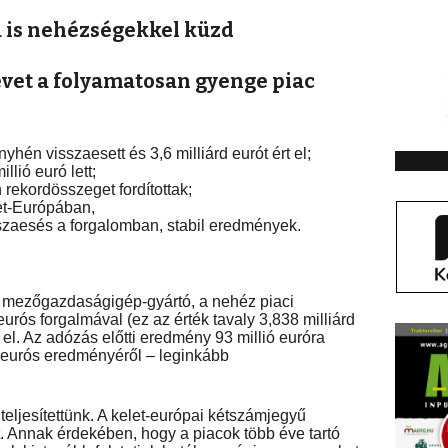
 is nehézségekkel küzd
évet a folyamatosan gyenge piac
nyhén visszaesett és 3,6 milliárd eurót ért el;
lió euró lett;
 rekordösszeget fordítottak;
et-Európában,
szaesés a forgalomban, stabil eredmények.
 mezőgazdaságigép-gyártó, a nehéz piaci
urós forgalmával (ez az érték tavaly 3,838 milliárd
 el. Az adózás előtti eredmény 93 millió euróra
 eurós eredményéről – leginkább
teljesítettünk. A kelet-európai kétszámjegyű
. Annak érdekében, hogy a piacok több éve tartó