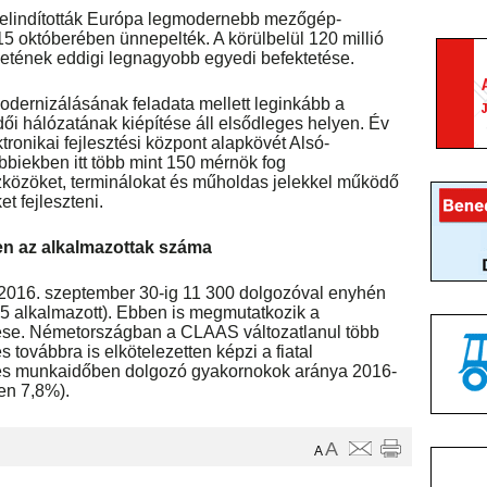
elindították Európa legmodernebb mezőgép-
5 októberében ünnepelték. A körülbelül 120 millió
etének eddigi legnagyobb egyedi befektetése.
odernizálásának feladata mellett leginkább a
ői hálózatának kiépítése áll elsődleges helyen. Év
tronikai fejlesztési központ alapkövét Alsó-
biekben itt több mint 150 mérnök fog
szközöket, terminálokat és műholdas jelekkel működő
t fejleszteni.
n az alkalmazottak száma
 2016. szeptember 30-ig 11 300 dolgozóval enyhén
35 alkalmazott). Ebben is megmutatkozik a
se. Németországban a CLAAS változatlanul több
 továbbra is elkötelezetten képzi a fiatal
jes munkaidőben dolgozó gyakornokok aránya 2016-
en 7,8%).
A
A