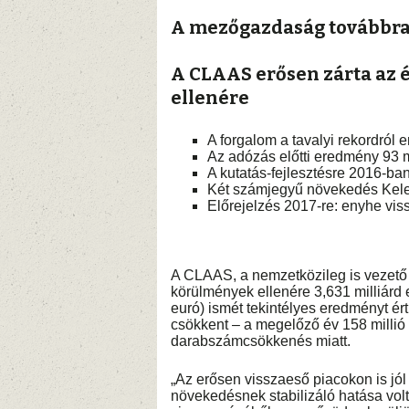
A mezőgazdaság továbbra
A CLAAS erősen zárta az 
ellenére
A forgalom a tavalyi rekordról e
Az adózás előtti eredmény 93 mil
A kutatás-fejlesztésre 2016-ban
Két számjegyű növekedés Kel
Előrejelzés 2017-re: enyhe vis
A CLAAS, a nemzetközileg is vezető
körülmények ellenére 3,631 milliárd e
euró) ismét tekintélyes eredményt ért
csökkent – a megelőző év 158 millió
darabszámcsökkenés miatt.
„Az erősen visszaeső piacokon is jól 
növekedésnek stabilizáló hatása volt