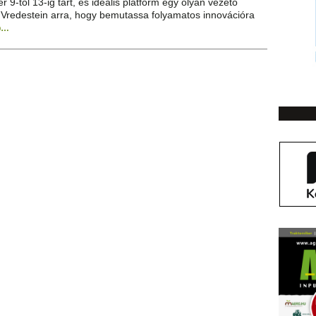
 9-től 13-ig tart, és ideális platform egy olyan vezető
o Vredestein arra, hogy bemutassa folyamatos innovációra
b…