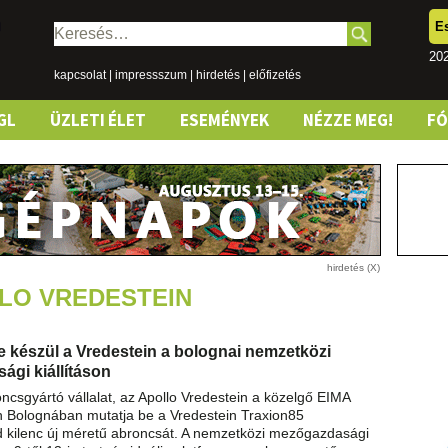
E
Keresés:
202
kapcsolat
|
impressszum
|
hirdetés
|
előfizetés
GL
ÜZLETI ÉLET
ESEMÉNYEK
NÉZZE MEG!
F
LLO VREDESTEIN
e készül a Vredestein a bolognai nemzetközi
gi kiállításon
oncsgyártó vállalat, az Apollo Vredestein a közelgő EIMA
on Bolognában mutatja be a Vredestein Traxion85
 kilenc új méretű abroncsát. A nemzetközi mezőgazdasági