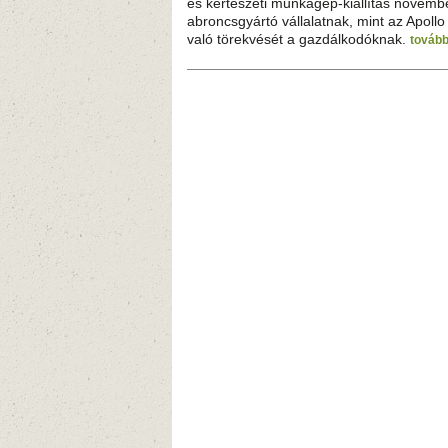
és kertészeti munkagép-kiállítás november
abroncsgyártó vállalatnak, mint az Apoll
való törekvését a gazdálkodóknak.
továb