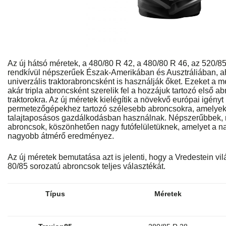
Az új hátsó méretek, a 480/80 R 42, a 480/80 R 46, az 520/8
rendkívül népszerűek Észak-Amerikában és Ausztráliában, ah
univerzális traktorabroncsként is használják őket. Ezeket a m
akár tripla abroncsként szerelik fel a hozzájuk tartozó első a
traktorokra. Az új méretek kielégítik a növekvő európai igényt
permetezőgépekhez tartozó szélesebb abroncsokra, amelyeke
talajtaposásos gazdálkodásban használnak. Népszerűbbek, 
abroncsok, köszönhetően nagy futófelületüknek, amelyet a 
nagyobb átmérő eredményez.
Az új méretek bemutatása azt is jelenti, hogy a Vredestein vil
80/85 sorozatú abroncsok teljes választékát.
Típus
Méretek