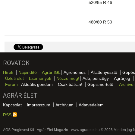
520/85 R 46
480/80 R 50
ROVATOK
Hírek
Napindító
Agrár IGL
Agronómus
Állattenyésztő
Gépés
Üzleti élet
Események
Nézze meg!
Adó, pénzügy
Agrárjog
Fórum
Aktuális gondom
Csak bátran!
Gépismertető
Archívu
AGRÁR ÉLET
Kapcsolat
Impresszum
Archívum
Adatvédelem
RSS
AGS Proginvest Kft.- Agrár Élet Magazin - www.agrarelet.hu © 2026 Minden jog f