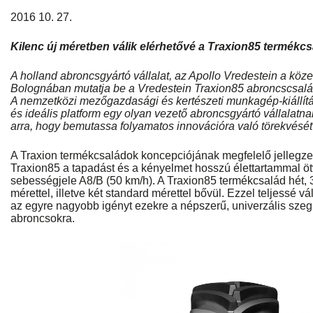
2016 10. 27.
Kilenc új méretben válik elérhetővé a Traxion85 termékc
A holland abroncsgyártó vállalat, az Apollo Vredestein a köz
Bolognában mutatja be a Vredestein Traxion85 abroncscsalád
A nemzetközi mezőgazdasági és kertészeti munkagép-kiállítás
és ideális platform egy olyan vezető abroncsgyártó vállalatna
arra, hogy bemutassa folyamatos innovációra való törekvésé
A Traxion termékcsaládok koncepciójának megfelelő jellegzete
Traxion85 a tapadást és a kényelmet hosszú élettartammal öt
sebességjele A8/B (50 km/h). A Traxion85 termékcsalád hét, 3
mérettel, illetve két standard mérettel bővül. Ezzel teljessé vá
az egyre nagyobb igényt ezekre a népszerű, univerzális sze
abroncsokra.