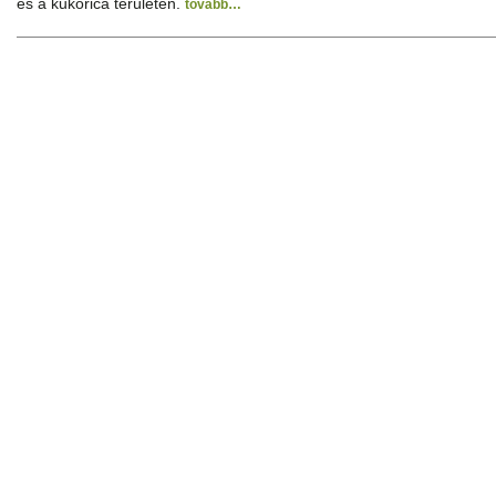
és a kukorica területén.
tovább…