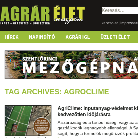
Keresés:
kapcsolat
|
impresss
Skip
HÍREK
NAPINDÍTÓ
AGRÁR IGL
ÜZLETI ÉLET
to
content
TAG ARCHIVES: AGROCLIME
AgriClime: inputanyag-védelmet k
kedvezőtlen időjárásra
A szárazság és a tartós hőség, vagy az 
gazdálkodók legnagyobb ellenségei. A S
segít, hogy a termelők megőrizzék profit