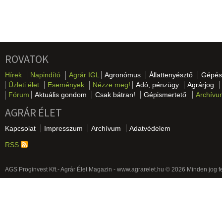
ROVATOK
Hírek
Napindító
Agrár IGL
Agronómus
Állattenyésztő
Gépés
Üzleti élet
Események
Nézze meg!
Adó, pénzügy
Agrárjog
Fórum
Aktuális gondom
Csak bátran!
Gépismertető
Archívu
AGRÁR ÉLET
Kapcsolat
Impresszum
Archívum
Adatvédelem
RSS
AGS Proginvest Kft.- Agrár Élet Magazin - www.agrarelet.hu © 2026 Minden jog f