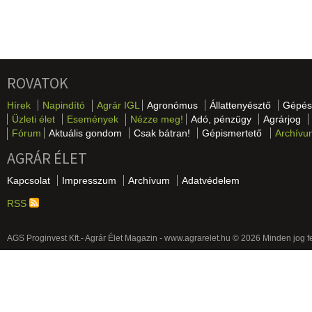
ROVATOK
Hírek
Napindító
Agrár IGL
Agronómus
Állattenyésztő
Gépés
Üzleti élet
Események
Nézze meg!
Adó, pénzügy
Agrárjog
Fórum
Aktuális gondom
Csak bátran!
Gépismertető
Archívu
AGRÁR ÉLET
Kapcsolat
Impresszum
Archívum
Adatvédelem
RSS
AGS Proginvest Kft.- Agrár Élet Magazin - www.agrarelet.hu © 2026 Minden jog f