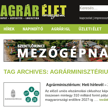
Keresés:
kapcsolat
|
impresss
Skip
HÍREK
NAPINDÍTÓ
AGRÁR IGL
ÜZLETI ÉLET
to
content
TAG ARCHIVES: AGRÁRMINISZTÉRI
Agrárminisztérium: Heti hírlevél –
Az előző uniós elszámolási ciklushoz k
összesen mintegy 310 milliárd forint pály
magyarországi erdőkre 2027-ig ….
tová