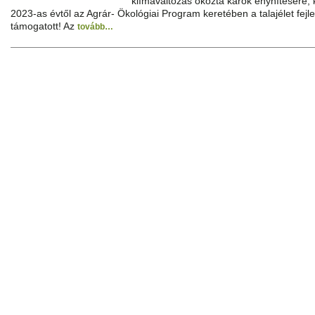
klímaváltozás okozta károk enyhítésére, k
2023-as évtől az Agrár- Ökológiai Program keretében a talajélet fej
támogatott! Az
tovább…