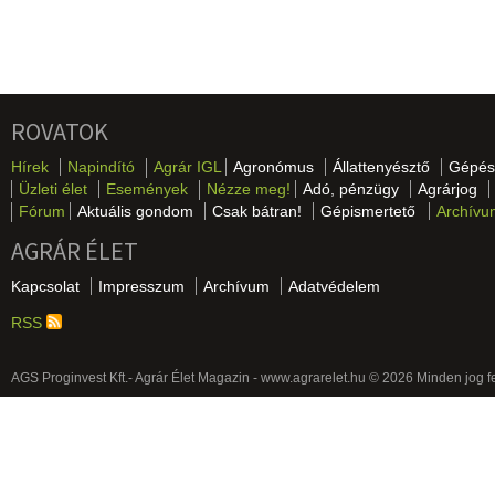
ROVATOK
Hírek
Napindító
Agrár IGL
Agronómus
Állattenyésztő
Gépés
Üzleti élet
Események
Nézze meg!
Adó, pénzügy
Agrárjog
Fórum
Aktuális gondom
Csak bátran!
Gépismertető
Archívu
AGRÁR ÉLET
Kapcsolat
Impresszum
Archívum
Adatvédelem
RSS
AGS Proginvest Kft.- Agrár Élet Magazin - www.agrarelet.hu © 2026 Minden jog f