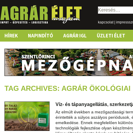
Keresés:
kapcsolat
|
impresss
Skip
HÍREK
NAPINDÍTÓ
AGRÁR IGL
ÜZLETI ÉLET
to
content
TAG ARCHIVES: AGRÁR ÖKOLÓGIA
Víz- és tápanyagellátás, szerkezet
Az elmúlt években a mezőgazdasági term
érintették a súlyos aszályos periódusok,
emelkedése. Ennek megfelelően különösen
technológiák fejlesztése olyan készítmé