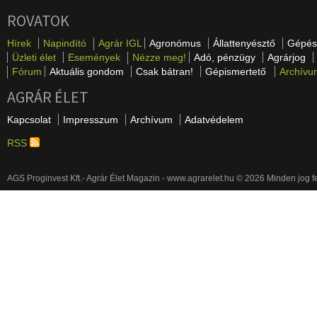
ROVATOK
Hírek
Napindító
Agrár IGL
Agronómus
Állattenyésztő
Gépés
Üzleti élet
Események
Nézze meg!
Adó, pénzügy
Agrárjog
Fórum
Aktuális gondom
Csak bátran!
Gépismertető
Archívu
AGRÁR ÉLET
Kapcsolat
Impresszum
Archívum
Adatvédelem
RSS
AGS Proginvest Kft.- Agrár Élet Magazin - www.agrarelet.hu © 2026 Minden jog f