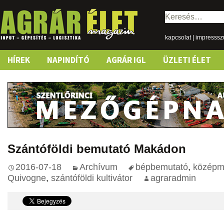
Keresés:
kapcsolat
|
impresss
Skip
HÍREK
NAPINDÍTÓ
AGRÁR IGL
ÜZLETI ÉLET
to
content
Szántóföldi bemutató Makádon
2016-07-18
Archívum
bépbemutató
,
középmé
Quivogne
,
szántóföldi kultivátor
agraradmin