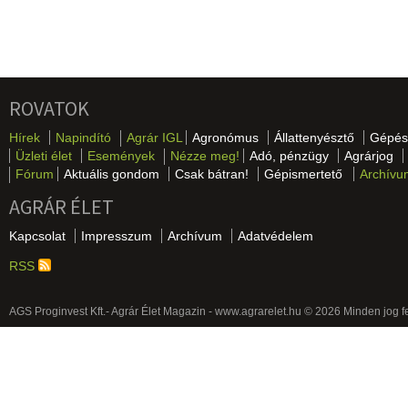
ROVATOK
Hírek
Napindító
Agrár IGL
Agronómus
Állattenyésztő
Gépés
Üzleti élet
Események
Nézze meg!
Adó, pénzügy
Agrárjog
Fórum
Aktuális gondom
Csak bátran!
Gépismertető
Archívu
AGRÁR ÉLET
Kapcsolat
Impresszum
Archívum
Adatvédelem
RSS
AGS Proginvest Kft.- Agrár Élet Magazin - www.agrarelet.hu © 2026 Minden jog f