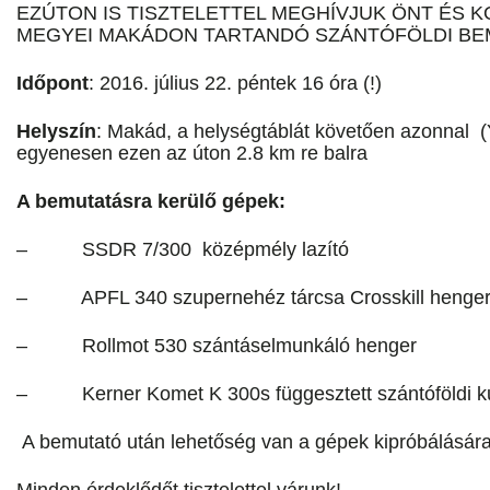
EZÚTON IS TISZTELETTEL MEGHÍVJUK ÖNT ÉS K
MEGYEI MAKÁDON TARTANDÓ SZÁNTÓFÖLDI BE
Időpont
: 2016. július 22. péntek 16 óra (!)
Helyszín
: Makád, a helységtáblát követően azonnal (
egyenesen ezen az úton 2.8 km re balra
A bemutatásra kerülő gépek:
– SSDR 7/300 középmély lazító
– APFL 340 szupernehéz tárcsa Crosskill henger
– Rollmot 530 szántáselmunkáló henger
– Kerner Komet K 300s függesztett szántóföldi kul
A bemutató után lehetőség van a gépek kipróbálására