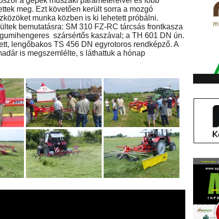
lőször a gépek műszaki paramétereivel és főbb
ettek meg. Ezt követően került sorra a mozgó
özöket munka közben is ki lehetett próbálni.
ltek bemutatásra: SM 310 FZ-RC tárcsás frontkasza
 gumihengeres szársértős kaszával; a TH 601 DN ún.
ztett, lengőbakos TS 456 DN egyrotoros rendképző. A
dár is megszemlélte, s láthattuk a hónap