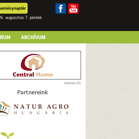
seménynaptár
6. augusztus 7. péntek
ÓRUM
ARCHÍVUM
Partnereink