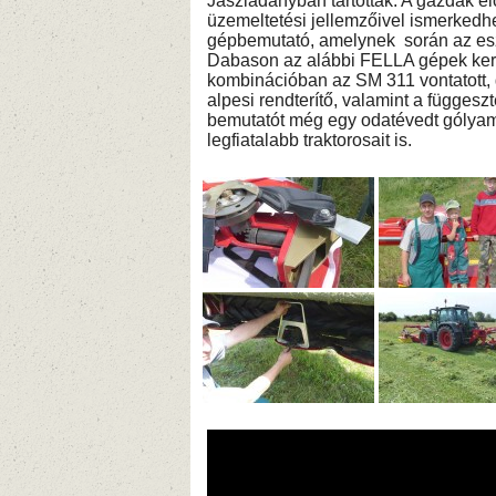
Jászladányban tartottak. A gazdák e
üzemeltetési jellemzőivel ismerkedh
gépbemutató, amelynek során az eszk
Dabason az alábbi FELLA gépek kerü
kombinációban az SM 311 vontatott,
alpesi rendterítő, valamint a függes
bemutatót még egy odatévedt gólyama
legfiatalabb traktorosait is.