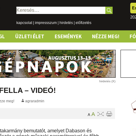
E
Keresés:
202
kapcsolat
|
impressszum
|
hirdetés
|
előfizetés
GL
ÜZLETI ÉLET
ESEMÉNYEK
NÉZZE MEG!
F
 FELLA – VIDEÓ!
zze meg!
agraradmin
A
A
lastakarmány bemutatót, amelyet Dabason és