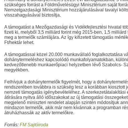
szükséges forrást a Földművelésügyi Minisztérium saját forrása
Nemzetgazdasági Minisztérium hozzájárulásával tavalyi köl
visszahagyásával biztosítja.
A támogatást a Mezőgazdasági és Vidékfejlesztési hivatal tö
fizeti ki, melyből 3,5 milliárd forint még 2015-ben, 1,5 milliár
meg a termelők számlájára. Az így kifizetett támogatás mért
Ft/hektár lehet.
A támogatással közel 20.000 munkavállaló foglalkoztatása vál
dohánytermeléshez kapcsolódó munkafolyamatokban, különö
kedvezőtlenebb munkaerőpiaci helyzetben lévő Szabolcs- S
megyékben.
Felhívjuk a dohánytermelők figyelmét, hogy a dohánytermel
rendszerében továbbra is szükség lesz a korábban kiosztott 
nemzeti támogatás igénybevételéhez. A szerkezetátalakítási 
átírására nyitva álló időszakokat az új támogatási összegeke
megjelenő miniszteri rendelet alapján szintén módosítjuk a
mindazon termelők, akik már nem kívánnak a programban rész
átruházhassák az aktív termelőkre.
Forrás:
FM Sajtóiroda