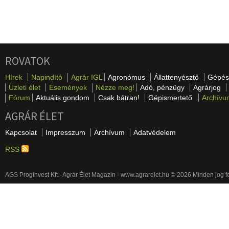
ROVATOK
Hírek
Napindító
Agrár IGL
Agronómus
Állattenyésztő
Gépés
Üzleti élet
Események
Nézze meg!
Adó, pénzügy
Agrárjog
Fórum
Aktuális gondom
Csak bátran!
Gépismertető
Archívu
AGRÁR ÉLET
Kapcsolat
Impresszum
Archívum
Adatvédelem
RSS
AGS Proginvest Kft.- Agrár Élet Magazin - www.agrarelet.hu © 2026 Minden jog f