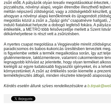
zsűri előtt. A pályázók olyan kreatív megoldásokkal érkeztek,
pizzatészta, növényi alapú, vegán étrendbe illeszthető tejberi
méltán népszerű zöldségrúd, vagy a zöldségekből készített, 
ahogyan a növényi alapú kenőkrémek és újragondolt zöldség
megoldás közül a zsűri a „Spájz girls” csapatnévre hallgató, 
induló fiatalokat helyezte a dobogó legfelső fokára. A pályáz
értékelték, a METRO több felsővezetője mellett a Szent Istvá
dékánhelyettese is részt vett a zsűrizésben.
A nyertes csapat megoldása a Veggievable mirelit zöldségrud
paradicsomos és babos-kukoricás ízesítésben terveztek meg.
is figyelembe vettek a termék megalkotása során, így azt telj
gluténmentesre, laktózmentesre, valamint cukormentesre ter
legnagyobb kihívást az jelentette, hogy olyan terméket alko
kielégíti az egyre tudatosabb fogyasztói igényeket, és a lehet
környezetünket. A zsűri az értékelés során kiemelte a prezent
termékfejlesztés átfogó, minden részletre kiterjedő alaposság
Kérdés esetén állunk szíves rendelkezésükre a
b.tirpak@wel