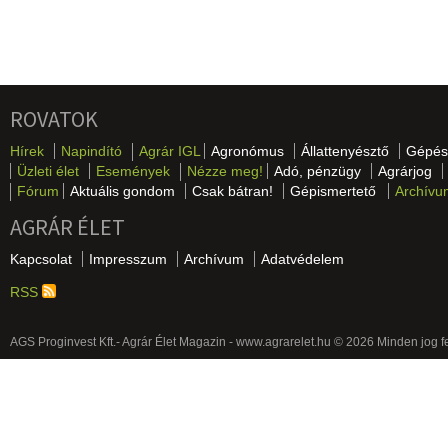
ROVATOK
Hírek
Napindító
Agrár IGL
Agronómus
Állattenyésztő
Gépés
Üzleti élet
Események
Nézze meg!
Adó, pénzügy
Agrárjog
Fórum
Aktuális gondom
Csak bátran!
Gépismertető
Archívu
AGRÁR ÉLET
Kapcsolat
Impresszum
Archívum
Adatvédelem
RSS
AGS Proginvest Kft.- Agrár Élet Magazin - www.agrarelet.hu © 2026 Minden jog f