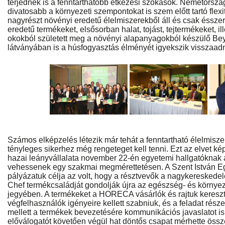
terjednek is a fenntarthatóbb étkezési szokások. Németorsz
divatosabb a környezeti szempontokat is szem előtt tartó flexi
nagyrészt növényi eredetű élelmiszerekből áll és csak ésszer
eredetű termékeket, elsősorban halat, tojást, tejtermékeket, i
okokból született meg a növényi alapanyagokból készülő Be
látványában is a húsfogyasztás élményét igyekszik visszaadn
Számos elképzelés létezik már tehát a fenntartható élelmisze
tényleges sikerhez még rengeteget kell tenni. Ezt az elvet k
hazai leányvállalata november 22-én egyetemi hallgatóknak ad
vehessenek egy szakmai megmérettetésen. A Szent István Egy
pályázatuk célja az volt, hogy a résztvevők a nagykereske
Chef termékcsaládját gondolják újra az egészség- és környez
jegyében. A termékeket a HORECA vásárlók és rajtuk kereszt
végfelhasználók igényeire kellett szabniuk, és a feladat rés
mellett a termékek bevezetésére kommunikációs javaslatot is k
előválogatót követően végül hat döntős csapat mérhette öss