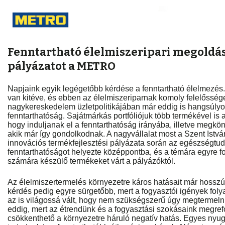
Fenntartható élelmiszeripari megoldáso
pályázatot a METRO
Napjaink egyik legégetőbb kérdése a fenntartható élelmezés. 
van kitéve, és ebben az élelmiszeriparnak komoly felelőss
nagykereskedelem üzletpolitikájában már eddig is hangsúlyo
fenntarthatóság. Sajátmárkás portfóliójuk több termékével is a
hogy induljanak el a fenntarthatóság irányába, illetve megkön
akik már így gondolkodnak. A nagyvállalat most a Szent Istvá
innovációs termékfejlesztési pályázata során az egészségtud
fenntarthatóságot helyezte középpontba, és a témára egyre 
számára készülő termékeket várt a pályázóktól.
Az élelmiszertermelés környezetre káros hatásait már hosszú 
kérdés pedig egyre sürgetőbb, mert a fogyasztói igények f
az is világossá vált, hogy nem szükségszerű úgy megtermelni
eddig, mert az étrendünk és a fogyasztási szokásaink megre
csökkenthető a környezetre háruló negatív hatás. Egyes nyu