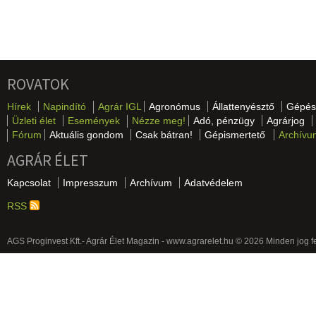
ROVATOK
Hírek
Napindító
Agrár IGL
Agronómus
Állattenyésztő
Gépés
Üzleti élet
Események
Nézze meg!
Adó, pénzügy
Agrárjog
Fórum
Aktuális gondom
Csak bátran!
Gépismertető
Archívu
AGRÁR ÉLET
Kapcsolat
Impresszum
Archívum
Adatvédelem
RSS
AGS Proginvest Kft.- Agrár Élet Magazin - www.agrarelet.hu © 2026 Minden jog f