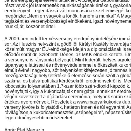
János életpályáját elevenítették fel. A Szegedi Gabonakutató
részt vevők jól ismerhették munkásságának értékeit, gyakorlat
eredményeit. Legendássá vált mondásának szellemiségét ku
megőrizte: „Nem én vagyok a főnök, hanem a munka!” A Magya
tagjaként és versenybizottsági elnökeként, igazi növénynemes
munkáját; köszönet érte!
A 2009-ben indult termésverseny eredményhirdetésére immár
sor. Az illusztris helyszínt a gödöllői Királyi Kastély lovardája
közelmúlt magyar EU-elnöksége idején a diplomáciának is tere
előadói sorát dr. Szieberth Dénes, az MKK elnöke kezdte. El
a versenyre is rányomta bélyegét. Mint kiderült, helyes agrot
tápanyag ellátással és növényvédelemmel előkészített kukori
elmúlt évinél nagyobb, sőt helyenként kifejezetten jó termés is
mezőgazdasági helyzetértékelő elemzése során szólt a globá
szakmai és bulvárpolitikai kérdésekről, eredményekről is. M
kibocsátás folyamatában 1,7-szer több szén-dioxid képződik,
növényfajták, így a kukoricafajták nem gátjai ennek az ered
végén következett a díjátadási ceremónia, melynek során szó 
értékes nyeremények. Részletek a www.magyarkukoricaklub.h
verseny jövőre is folytatódik, határon innen és túl egyaránt! 
rávilágítson a kukoricatermesztés „szépségeire”, népszerűsíts
legeredményesebb módszereket.
Agrár Élet Magazin