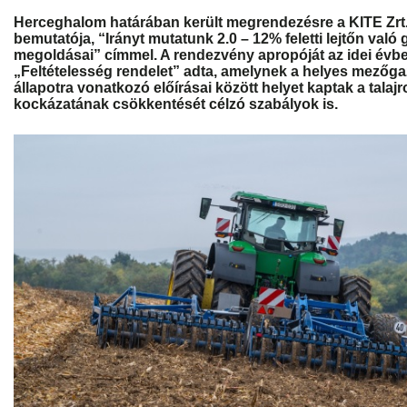
Herceghalom határában került megrendezésre a KITE Zrt
bemutatója, “Irányt mutatunk 2.0 – 12% feletti lejtőn való
megoldásai” címmel. A rendezvény apropóját az idei évb
„Feltételesség rendelet” adta, amelynek a helyes mezőga
állapotra vonatkozó előírásai között helyet kaptak a talajr
kockázatának csökkentését célzó szabályok is.