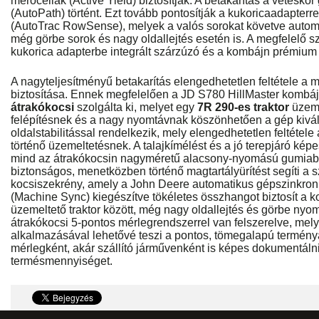
mérőcellák (Active Yield) biztosítják. A betakarítás a vetésk
(AutoPath) történt. Ezt tovább pontosítják a kukoricaadapterr
(AutoTrac RowSense), melyek a valós sorokat követve automa
még görbe sorok és nagy oldallejtés esetén is. A megfelelő 
kukorica adapterbe integrált szárzúzó és a kombájn prémiu
A nagyteljesítményű betakarítás elengedhetetlen feltétele a m
biztosítása. Ennek megfelelően a JD S780 HillMaster kombá
átrakókocsi
szolgálta ki, melyet egy
7R 290-es traktor
üzeme
felépítésnek és a nagy nyomtávnak köszönhetően a gép kivá
oldalstabilitással rendelkezik, mely elengedhetetlen feltéte
történő üzemeltetésnek. A talajkímélést és a jó terepjáró ké
mind az átrakókocsin nagyméretű alacsony-nyomású gumiabro
biztonságos, menetközben történő magtartályürítést segíti a s
kocsiszekrény, amely a John Deere automatikus gépszinkroni
(Machine Sync) kiegészítve tökéletes összhangot biztosít a k
üzemeltető traktor között, még nagy oldallejtés és görbe nyo
átrakókocsi 5-pontos mérlegrendszerrel van felszerelve, mel
alkalmazásával lehetővé teszi a pontos, tömegalapú termény
mérlegként, akár szállító járművenként is képes dokumentálni 
termésmennyiséget.