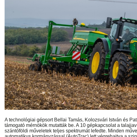
A technológiai gépsort Bellai Tamás, Kolozsvári István és P
támogató mérnökök mutatták be. A 10 gépkapcsolat a talajjavít
szántóföldi műveletek teljes spektrumát lefedte. Minden műv
automatikus kormányzással (AutoTrac) lett végrehajtva a szint