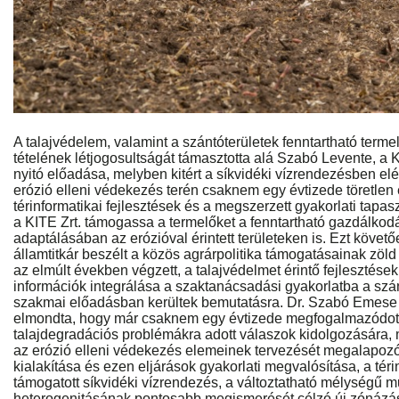
A talajvédelem, valamint a szántóterületek fenntartható term
tételének létjogosultságát támasztotta alá Szabó Levente, a 
nyitó előadása, melyben kitért a síkvidéki vízrendezésben el
erózió elleni védekezés terén csaknem egy évtizede töretlen 
térinformatikai fejlesztések és a megszerzett gyakorlati tapas
a KITE Zrt. támogassa a termelőket a fenntartható gazdálko
adaptálásában az erózióval érintett területeken is. Ezt követ
államtitkár beszélt a közös agrárpolitika támogatásainak zöld f
az elmúlt években végzett, a talajvédelmet érintő fejlesztése
információk integrálása a szaktanácsadási gyakorlatba a szá
szakmai előadásban kerültek bemutatásra. Dr. Szabó Emese f
elmondta, hogy már csaknem egy évtizede megfogalmazódott 
talajdegradációs problémákra adott válaszok kidolgozására
az erózió elleni védekezés elemeinek tervezését megalapozó 
kialakítása és ezen eljárások gyakorlati megvalósítása, a téri
támogatott síkvidéki vízrendezés, a változtatható mélységű m
heterogenitásának pontosabb megismerését célzó új zónázás