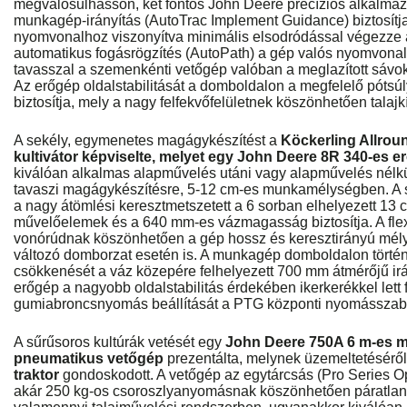
megvalósulhasson, két fontos John Deere precíziós alkalmazá
munkagép-irányítás (AutoTrac Implement Guidance) biztosítja
nyomvonalhoz viszonyítva minimális elsodródással végezze 
automatikus fogásrögzítés (AutoPath) a gép valós nyomvonalát
tavasszal a szemenkénti vetőgép valóban a meglazított sávok
Az erőgép oldalstabilitását a domboldalon a megfelelő pótsú
biztosítja, mely a nagy felfekvőfelületnek köszönhetően talajk
A sekély, egymenetes magágykészítést a
Köckerling Allroun
kultivátor képviselte, melyet egy John Deere 8R 340-es e
kiválóan alkalmas alapművelés utáni vagy alapművelés nélkü
tavaszi magágykészítésre, 5-12 cm-es munkamélységben. A 
a nagy átömlési keresztmetszetett a 6 sorban elhelyezett 13
művelőelemek és a 640 mm-es vázmagasság biztosítja. A flex
vonórúdnak köszönhetően a gép hossz és keresztirányú mély
változó domborzat esetén is. A munkagép domboldalon törté
csökkenését a váz közepére felhelyezett 700 mm átmérőjű irán
erőgép a nagyobb oldalstabilitás érdekében ikerkerékkel lett 
gumiabroncsnyomás beállítását a PTG központi nyomásszabál
A sűrűsoros kultúrák vetését egy
John Deere 750A 6 m-es 
pneumatikus vetőgép
prezentálta, melynek üzemeltetésérő
traktor
gondoskodott. A vetőgép az egytárcsás (Pro Series O
akár 250 kg-os csoroszlyanyomásnak köszönhetően páratlan m