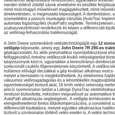
valamennyi talajművelési rendszerben, ugyanakkor kiválóan 
mentén történő zöldítő sávok elvetésére és későbbi felújításá
mind mulcshagyó műveléssel magágykészített, mind művelés n
direktvetésben, is megmutatta képességeit. A domboldalon, a
üzemeltetést a passzív munkagép irányítás (AutoTrac Imple
automata fogásrögzítés (AutoPath) segítette. Természetesen
szakaszvezérléssel rendelkezik és képes a differenciált kijutta
az vetőmag-felhasználás hatékonyságát.
A John Deere szemenkénti vetéstechnológiáját egy
12 soro
vetőgép
képviselte, amely egy
John Deere 7R 290-es trakt
gépkapcsolatot. Az aktív pneumatikus nyomásfokozással ellá
felfüggesztésű öntvény vetőkocsik kiváló mélységtartást bizto
talajviszonyok közt is, ugyanakkor a keresztirányú domborzat
szekcionált csuklós főgerendelynek köszönhető. A vetőkocsikra 
hullámos elővágó tárcsákkal a gép kiválóan alkalmas mulcs- 
melyet a bemutatón is megtekinthettünk. Az elektromos hajt
vákuumos vetőmagadagolás és a lehordókefés magtovábbítás 
egyenletességet biztosít akár, 16 km/h vetési sebesség melle
precíz nyomvonalon tartást a Laforge DynaTrac elektrohidrau
rendszer biztosította, miközben megvalósult az automatikus f
AutoPath alkalmazás segítségével. A vetőgép természeten 
elengedhetetlenül fontos tőtávkompenzációra, a soronkénti s
differenciált kijuttatásra, melyek együttes alkalmazása haték
biztosít a szintvonalon történő vetés esetén is. A vetési tech