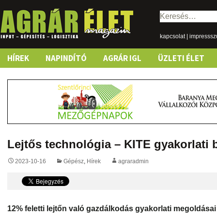
Keresés:
kapcsolat
|
impresss
Skip
HÍREK
NAPINDÍTÓ
AGRÁR IGL
ÜZLETI ÉLET
to
content
Lejtős technológia – KITE gyakorlati
2023-10-16
Gépész
,
Hírek
agraradmin
12% feletti lejtőn való gazdálkodás gyakorlati megoldásai