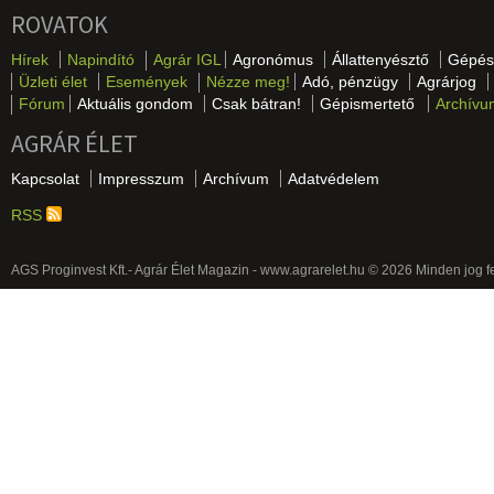
ROVATOK
Hírek
Napindító
Agrár IGL
Agronómus
Állattenyésztő
Gépés
Üzleti élet
Események
Nézze meg!
Adó, pénzügy
Agrárjog
Fórum
Aktuális gondom
Csak bátran!
Gépismertető
Archívu
AGRÁR ÉLET
Kapcsolat
Impresszum
Archívum
Adatvédelem
RSS
AGS Proginvest Kft.- Agrár Élet Magazin - www.agrarelet.hu © 2026 Minden jog f