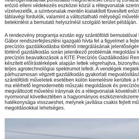
erózió elleni védekezés eszközei közül a rétegvonalak szerint
vízelvezetők, a szintvonalak mentén kialakított füvesített eróz
táblavégi fordulók, valamint a változtatható mélységű művel
betekintést a bemutató helyszínéül szolgáló terület példáján.
A rendezvény programja ezután egy szántóföldi bemutatóval f
Gábor rendszerfejlesztési igazgató hívta fel a figyelmet a fe
precíziós gazdálkodásba történő integrálásának jelentőségére,
történő gazdálkodás során jelentkező problémák megoldási l
precíziós beavatkozások a KITE Precíziós Gazdálkodási Re
készített előírástérképek alapján lettek végrehajtva, bizonyí
teljes agrotechnológiai spektrumot lefedi. A vendégek megtek
párhuzamosan végzett gazdálkodás gyakorlati megvalósításá
szántóföldi műveletek esetében külön kiemelésre kerültek a 
ma elérhető legmodernebb műszaki megoldások és precíziós
megváltozott művelési iránynak és a rétegvonalak követését 
nyomvonal következtében a hagyományos eszközrendszerre
hatékonysága visszaeshet, melynek javítása csakis fejlett mű
megoldásokkal lehetséges.