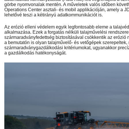
görbe nyomvonalak mentén. A műveletek valós időben követh
Operations Center asztali- és mobil applikációján, amely a 
lehetővé teszi a kétirányú adatkommunikációt is.
Az erózió elleni védelem egyik legfontosabb eleme a talajvé
alkalmazása. Ezek a forgatás nélküli talajművelési rendsze
szármaradványfedettség biztosításával csökkentik az erózió
a bemutatón is olyan talajművelő- és vetőgépek szerepeltek, 
szármaradványgazdálkodási kritériumokat, ugyanakkor precíz
a gazdálkodás hatékonyságát.