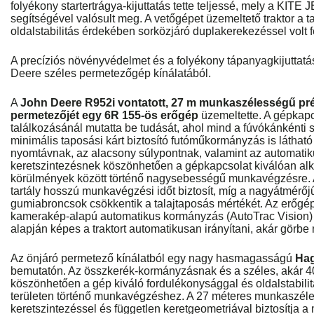
folyékony startertrágya-kijuttatás tette teljessé, mely a KITE
segítségével valósult meg. A vetőgépet üzemeltető traktor a 
oldalstabilitás érdekében sorközjáró duplakerekezéssel volt f
A precíziós növényvédelmet és a folyékony tápanyagkijuttatás
Deere széles permetezőgép kínálatából.
A
John Deere R952i vontatott, 27 m munkaszélességű p
permetezőjét egy 6R 155-ös erőgép
üzemeltette. A gépkapc
találkozásánál mutatta be tudását, ahol mind a fúvókánkénti 
minimális taposási kárt biztosító futóműkormányzás is látható
nyomtávnak, az alacsony súlypontnak, valamint az automatik
keretszintezésnek köszönhetően a gépkapcsolat kiválóan a
körülmények között történő nagysebességű munkavégzésre. A
tartály hosszú munkavégzési időt biztosít, míg a nagyátmérőj
gumiabroncsok csökkentik a talajtaposás mértékét. Az erőgé
kamerakép-alapú automatikus kormányzás (AutoTrac Vision) 
alapján képes a traktort automatikusan irányítani, akár görb
Az önjáró permetező kínálatból egy nagy hasmagasságú
Hag
bemutatón. Az összkerék-kormányzásnak és a széles, akár
köszönhetően a gép kiváló fordulékonysággal és oldalstabili
területen történő munkavégzéshez. A 27 méteres munkaszéle
keretszintezéssel és független keretgeometriával biztosítja 