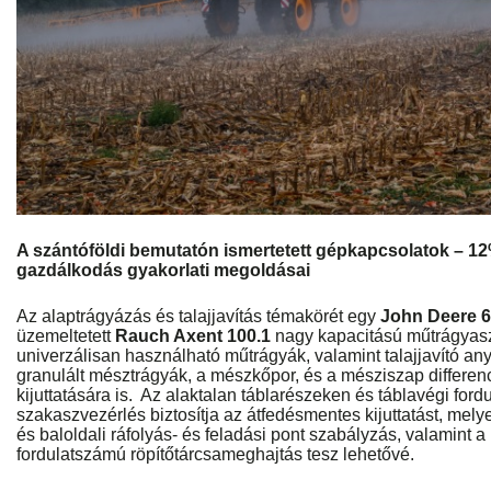
A szántóföldi bemutatón ismertetett gépkapcsolatok – 12% 
gazdálkodás gyakorlati megoldásai
Az alaptrágyázás és talajjavítás témakörét egy
John Deere 6
üzemeltetett
Rauch Axent 100.1
nagy kapacitású műtrágyasz
univerzálisan használható műtrágyák, valamint talajjavító an
granulált mésztrágyák, a mészkőpor, és a mésziszap differe
kijuttatására is. Az alaktalan táblarészeken és táblavégi for
szakaszvezérlés biztosítja az átfedésmentes kijuttatást, mely
és baloldali ráfolyás- és feladási pont szabályzás, valamint a
fordulatszámú röpítőtárcsameghajtás tesz lehetővé.