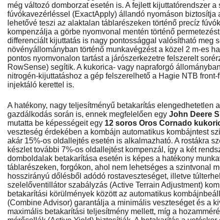
még változó domborzat esetén is. A fejlett kijuttatórendszer a 
fúvókavezérléssel (ExactApply) állandó nyomáson biztosítja
lehetővé teszi az alaktalan táblarészeken történő precíz fúvó
kompenzálja a görbe nyomvonal mentén történő permetezést
differenciált kijuttatás is nagy pontossággal valósítható meg
növényállományban történő munkavégzést a közel 2 m-es has
pontos nyomvonalon tartást a járószerkezetre felszerelt soré
RowSense) segítik. A kukorica- vagy napraforgó állományban 
nitrogén-kijuttatáshoz a gép felszerelhető a Hagie NTB front
injektáló kerettel is.
A hatékony, nagy teljesítményű betakarítás elengedhetetlen a
gazdálkodás során is, ennek megfelelően egy
John Deere S
mutatta be képességeit egy
12 soros Oros Cornado kukoric
veszteség érdekében a kombájn automatikus kombájntest szin
akár 15%-os oldallejtés esetén is alkalmazható. A rostákra s
készlet további 7%-os oldallejtést kompenzál, így a két rend
domboldalak betakarítása esetén is képes a hatékony munk
táblarészeken, forgókon, ahol nem lehetséges a szintvonal me
hosszirányú dőlésből adódó rostaveszteséget, illetve túlterhe
szelelőventillátor szabályzás (Active Terrain Adjustment) kom
betakarítási körülmények között az automatikus kombájnbeállí
(Combine Advisor) garantálja a minimális veszteséget és a 
maximális betakarítási teljesítmény mellett, míg a hozamméré