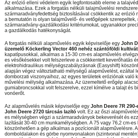
Az erózió elleni védelem egyik legfontosabb eleme a talajvé
alkalmazása. Ezek a forgatás nélküli talajművelési rendsze
szármaradványfedettség biztosításával csökkentik az erózió
a bemutatón is olyan talajművelő- és vetőgépek szerepeltek, 
szármaradvány-gazdálkodási kritériumokat, ugyanakkor precí
a gazdálkodás hatékonyságát.
A forgatás nélküli alapművelés egyik képviselője egy
John De
üzemelő Köckerling Vector 460 nehéz szántóföldi kultivát
kapatípusokkal, alkalmas a 15-30 cm-es alapművelés elvégzé
es vésőkésekkel volt felszerleve a csökkentett keverőhatás 
elektrohidraulikus mélységszabályzásnak (Easyshift) köszön
alapján végez változtatható mélységű alapművelést, ezáltal l
domborzati viszonyaihoz, az egyes területek eróziónak való ki
művelési mélység alkalmazása. Az üzemeltető erőgép alac
gumiabroncsokkal volt felszerelve, ezzel kímélve a talajt és b
vonóerőt.
Az alapművelés másik képviselője egy
John Deere 7R 290-e
John Deere 2720 tárcsás lazító
volt. Ez az őszi alapművelé
es mélységben végzi a szármaradványok bekeverését és ezz
lazítását 30-40 cm munkamélységben. A 75 vagy 76,2 cm-es 
köszönhetően a gép alkalmas a pozícionált alapművelésre. 
domboldalakon és görbe nyomvonalakon (szintvonal mentén)