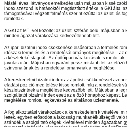
Másfél éves, látványos emelkedés után májusban kissé csökk
index szezonális hatásoktól megtisztított értéke; a GKI által 
támogatásával végzett felmérés szerint ezúttal az üzleti és f
romlottak.
A GKI az MTI-vel közölte: az üzleti szférán belül májusban a
minden ágazat várakozása kedvezőtlenebb lett.
Az ipari bizalmi index csökkenése elsősorban a termelés romló
időszaki termelés és a rendelésállományok megítélése – az ex
a készleteké stagnált. Az építőipari várakozások is romlottak, i
javulás után. Májusban egyaránt pesszimistább lett az előző
színvonalának és a rendelésállománynak a megítélése.
A kereskedelmi bizalmi index az áprilisi csökkenéssel azono
eladási pozíció megítélése kissé romlott, míg a rendelések v
készletszintnek a megítélése kedvezőbb lett. Májusban a le
szolgáltatói bizalmi index esett az előző hónaphoz képest. L
megítélése romlott, legkevésbé az általános üzletmeneté.
A foglalkoztatási várakozások a kereskedelem kivételével 
lettek, egyben erősödött a lakosság munkanélküliségtől való 
szándék a szolgáltató cégek kivételével minden ágazatban g