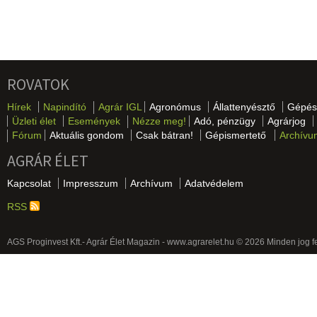
ROVATOK
Hírek
Napindító
Agrár IGL
Agronómus
Állattenyésztő
Gépés
Üzleti élet
Események
Nézze meg!
Adó, pénzügy
Agrárjog
Fórum
Aktuális gondom
Csak bátran!
Gépismertető
Archívu
AGRÁR ÉLET
Kapcsolat
Impresszum
Archívum
Adatvédelem
RSS
AGS Proginvest Kft.- Agrár Élet Magazin - www.agrarelet.hu © 2026 Minden jog f