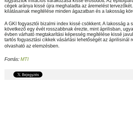
fogyasztók inflációs várakozása kissé erősödött. Az építőipa
cégek aránya kissé újra meghaladta az áremelést tervezőké
kilátásainak megítélése minden ágazatban és a lakosság köré
A GKI fogyasztói bizalmi index kissé csökkent. A lakosság a 
következő egy évét rosszabbnak érezte, mint áprilisban, ugy
évben várható megtakarítási képesség megítélése kissé javul
tartós fogyasztási cikkek vásárlási lehetőségét az áprilisinál
olvasható az elemzésben.
Forrás:
MTI