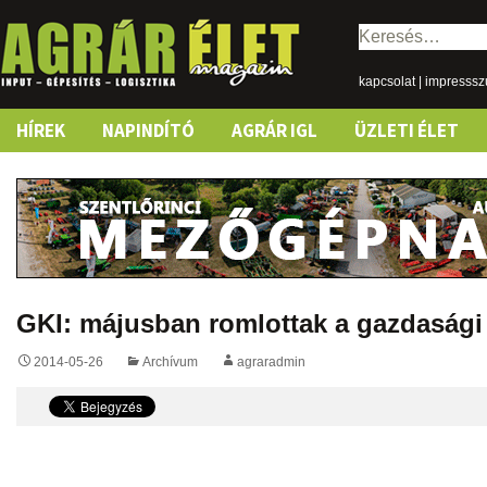
Keresés:
kapcsolat
|
impresss
Skip
HÍREK
NAPINDÍTÓ
AGRÁR IGL
ÜZLETI ÉLET
to
content
GKI: májusban romlottak a gazdasági
2014-05-26
Archívum
agraradmin