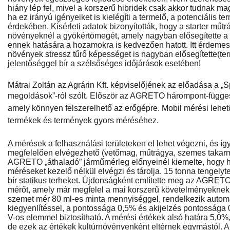
hiány lép fel, mivel a korszerű hibridek csak akkor tudnak m
ha ez irányú igényeiket is kielégíti a termelő, a potenciális
érdekében. Kísérleti adatok bizonyították, hogy a starter mű
növényeknél a gyökértömegét, amely nagyban elősegítette a 
ennek hatására a hozamokra is kedvezően hatott. Itt érdemes
növények stressz tűrő képességet is nagyban elősegítette(te
jelentőséggel bír a szélsőséges időjárások esetében!
Mátrai Zoltán az Agrárin Kft. képviselőjének az előadása a „
megoldások”-ról szólt. Először az AGRETO hárompont-füg
ge
amely könnyen felszerelhető az erőgépre. Mobil mérési lehető
termékek és termények gyors méréséhez.
A mérések a felhasználási területeken el lehet végezni, és í
megfelelően elvégezhető (vetőmag, műtrágya, szemes takarm
AGRETO „áthaladó” járműmérleg előnyeinél kiemelte, hogy há
méréseket kezelő nélkül elvégzi és tárolja. 15 tonna tengelyte
bír statikus terheket. Újdonságként említette meg az AGR
mérőt, amely már megfelel a mai korszerű követelményeknek
szemet mér 80 ml-es minta mennyiséggel, rendelkezik autom
kiegyenlítéssel, a pontossága 0,5% és akijelzés pontossága 
V-os elemmel biztosítható. A mérési értékek alsó határa 5,0%,
de ezek az értékek kultúrnövényenként eltérnek egymástól. A