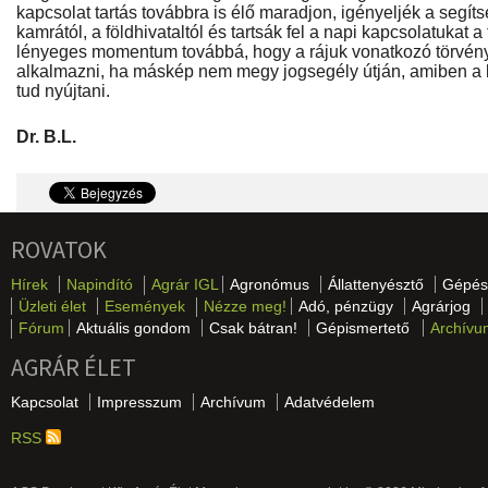
kapcsolat tartás továbbra is élő maradjon, igényeljék a segíts
kamrától, a földhivataltól és tartsák fel a napi kapcsolatukat
lényeges momentum továbbá, hogy a rájuk vonatkozó törvény
alkalmazni, ha máskép nem megy jogsegély útján, amiben a 
tud nyújtani.
Dr. B.L.
ROVATOK
Hírek
Napindító
Agrár IGL
Agronómus
Állattenyésztő
Gépés
Üzleti élet
Események
Nézze meg!
Adó, pénzügy
Agrárjog
Fórum
Aktuális gondom
Csak bátran!
Gépismertető
Archívu
AGRÁR ÉLET
Kapcsolat
Impresszum
Archívum
Adatvédelem
RSS