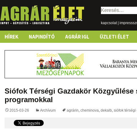
Keresés:
kapcsolat
|
impresss
Skip
HÍREK
NAPINDÍTÓ
AGRÁR IGL
ÜZLETI ÉLET
to
content
Siófok Térségi Gazdakör Közgyűlése
programokkal
2015-03-26
Archívum
agrárin
,
cheminova
,
dekalb
,
siófok térség