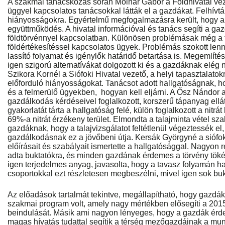
A szakmai tanácskozás során Molnár Gábor a Földhivatal veze
üggyel kapcsolatos tanácsokkal látták el a gazdákat. Felhívtá
hiányosságokra. Egyértelmű megfogalmazásra került, hogy a
együttműködés. A hivatal információval és tanács segíti a ga
földtörvénnyel kapcsolatban. Különösen problémásak még a f
földértékesítéssel kapcsolatos ügyek. Problémás szokott lenn
lassító folyamat és igénylők határidő betartása is. Megemlítés
igen szigorú alternatívákat dolgozott ki és a gazdáknak elég
Szikora Kornél a Siófoki Hivatal vezető, a helyi tapasztalatok
előforduló hiányosságokat. Tanácsot adott hallgatóságnak, ho
és a felmerülő ügyekben, hogyan kell eljárni. A Ősz Nándor 
gazdálkodás kérdéseivel foglalkozott, korszerű tápanyag ellá
gyakorlatát tárta a hallgatóság felé, külön foglalkozott a nitrá
69%-a nitrát érzékeny terület. Elmondta a talajminta vétel szab
gazdáknak, hogy a talajvizsgálatot feltétlenül végeztessék el
gazdálkodásnak ez a jövőbeni útja. Kersák Györgyné a siófoki
előírásait és szabályait ismertette a hallgatósággal. Nagyon r
adta buktatókra, és minden gazdának érdemes a törvény töké
igen terjedelmes anyag, javasolta, hogy a tavasz folyamán h
csoportokkal ezt részletesen megbeszélni, mivel igen sok buk
Az előadások tartalmát tekintve, megállapítható, hogy gazdá
szakmai program volt, amely nagy mértékben elősegíti a 201
beindulását. Másik ami nagyon lényeges, hogy a gazdák érd
magas hívatás tudattal segítik a térség mezőgazdáinak a mun