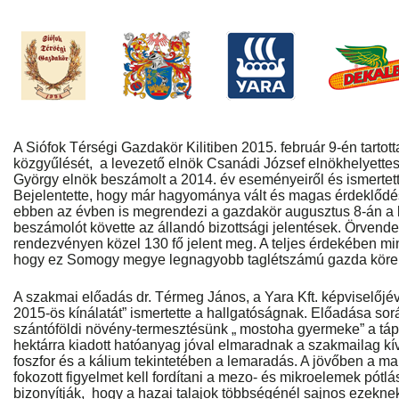
A Siófok Térségi Gazdakör Kilitiben 2015. február 9-én tartott
közgyűlését, a levezető elnök Csanádi József elnökhelyette
György elnök beszámolt a 2014. év eseményeiről és ismertett
Bejelentette, hogy már hagyománya vált és magas érdeklődé
ebben az évben is megrendezi a gazdakör augusztus 8-án a k
beszámolót követte az állandó bizottsági jelentések. Örvende
rendezvényen közel 130 fő jelent meg. A teljes érdekében mi
hogy ez Somogy megye legnagyobb taglétszámú gazda köre
A szakmai előadás dr. Térmeg János, a Yara Kft. képviselőjéve
2015-ös kínálatát” ismertette a hallgatóságnak. Előadása sor
szántóföldi növény-termesztésünk „ mostoha gyermeke” a táp
hektárra kiadott hatóanyag jóval elmaradnak a szakmailag k
foszfor és a kálium tekintetében a lemaradás. A jövőben a mak
fokozott figyelmet kell fordítani a mezo- és mikroelemek pótlás
bizonyítják, hogy a hazai talajok többségénél sajnos ezekn