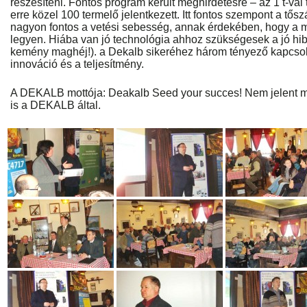
részesíteni. Fontos program került meghirdetésre – az 1 t-va
erre közel 100 termelő jelentkezett. Itt fontos szempont a tő
nagyon fontos a vetési sebesség, annak érdekében, hogy a m
legyen. Hiába van jó technológia ahhoz szükségesek a jó hib
kemény maghéj!). a Dekalb sikeréhez három tényező kapcsoló
innováció és a teljesítmény.
A DEKALB mottója: Deakalb Seed your succes! Nem jelent má
is a DEKALB által.