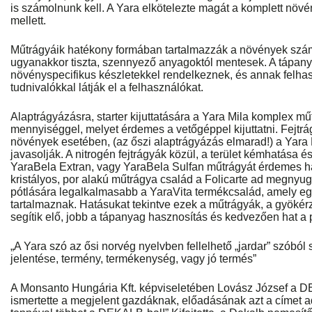
is számolnunk kell. A Yara elkötelezte magát a komplett növ
mellett.
Műtrágyáik hatékony formában tartalmazzák a növények szá
ugyanakkor tiszta, szennyező anyagoktól mentesek. A tápany
növényspecifikus készletekkel rendelkeznek, és annak felha
tudnivalókkal látják el a felhasználókat.
Alaptrágyázásra, starter kijuttatására a Yara Mila komplex mű
mennyiséggel, melyet érdemes a vetőgéppel kijuttatni. Fejtrá
növények esetében, (az őszi alaptrágyázás elmarad!) a Yara
javasolják. A nitrogén fejtrágyák közül, a terület kémhatása és
YaraBela Extran, vagy YaraBela Sulfan műtrágyát érdemes h
kristályos, por alakú műtrágya család a Folicarte ad megnyu
pótlására legalkalmasabb a YaraVita termékcsalád, amely eg
tartalmaznak. Hatásukat tekintve ezek a műtrágyák, a gyökérze
segítik elő, jobb a tápanyag hasznosítás és kedvezően hat a
„A Yara szó az ősi norvég nyelvben fellelhető „jardar” szóbó
jelentése, termény, termékenység, vagy jó termés”
A Monsanto Hungária Kft. képviseletében Lovász József a D
ismertette a megjelent gazdáknak, előadásának azt a címet a