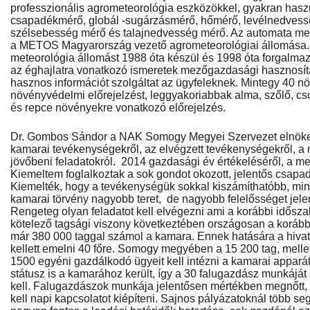
professzionális agrometeorológia eszközökkel, gyakran haszn
csapadékmérő, globál -sugárzásmérő, hőmérő, levélnedvessé
szélsebesség mérő és talajnedvesség mérő. Az automata met
a METOS Magyarország vezető agrometeorológiai állomása
meteorológia állomást 1988 óta készül és 1998 óta forgalmazz
az éghajlatra vonatkozó ismeretek mezőgazdasági hasznosítá
hasznos információt szolgáltat az ügyfeleknek. Mintegy 40 nö
növényvédelmi előrejelzést, leggyakoriabbak alma, szőlő, cs
és repce növényekre vonatkozó előrejelzés.
Dr. Gombos Sándor a NAK Somogy Megyei Szervezet elnöke
kamarai tevékenységekről, az elvégzett tevékenységekről, a m
jövőbeni feladatokról. 2014 gazdasági év értékeléséről, a me
Kiemeltem foglalkoztak a sok gondot okozott, jelentős csapa
Kiemelték, hogy a tevékenységük sokkal kiszámíthatóbb, mint
kamarai törvény nagyobb teret, de nagyobb felelősséget jel
Rengeteg olyan feladatot kell elvégezni ami a korábbi idősza
kötelező tagsági viszony következtében országosan a koráb
már 380 000 taggal számol a kamara. Ennek hatására a hivata
kellett emelni 40 főre. Somogy megyében a 15 200 tag, melle
1500 egyéni gazdálkodó ügyeit kell intézni a kamarai appará
státusz is a kamarához került, így a 30 falugazdász munkáját i
kell. Falugazdászok munkája jelentősen mértékben megnőtt, 
kell napi kapcsolatot kiépíteni. Sajnos pályázatoknál több segí