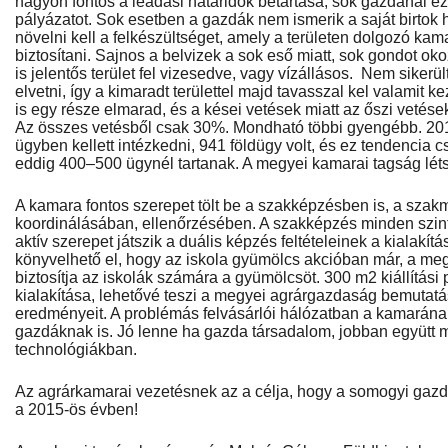
nagyon fontos a leadási határidők betartása, sok gazdánál e
pályázatot. Sok esetben a gazdák nem ismerik a saját birtok h
növelni kell a felkészültséget, amely a területen dolgozó kam
biztosítani. Sajnos a belvizek a sok eső miatt, sok gondot o
is jelentős terület fel vizesedve, vagy vízállásos. Nem sikerül
elvetni, így a kimaradt területtel majd tavasszal kel valamit 
is egy része elmarad, és a kései vetések miatt az őszi vetés
Az összes vetésből csak 30%. Mondható többi gyengébb. 2
ügyben kellett intézkedni, 941 földügy volt, és ez tendencia 
eddig 400–500 ügynél tartanak. A megyei kamarai tagság léts
A kamara fontos szerepet tölt be a szakképzésben is, a szakm
koordinálásában, ellenőrzésében. A szakképzés minden szint
aktív szerepet játszik a duális képzés feltételeinek a kialakít
könyvelhető el, hogy az iskola gyümölcs akcióban már, a 
biztosítja az iskolák számára a gyümölcsöt. 300 m2 kiállítási 
kialakítása, lehetővé teszi a megyei agrárgazdaság bemutatá
eredményeit. A problémás felvásárlói hálózatban a kamarána
gazdáknak is. Jó lenne ha gazda társadalom, jobban együtt 
technológiákban.
Az agrárkamarai vezetésnek az a célja, hogy a somogyi gazdák
a 2015-ös évben!