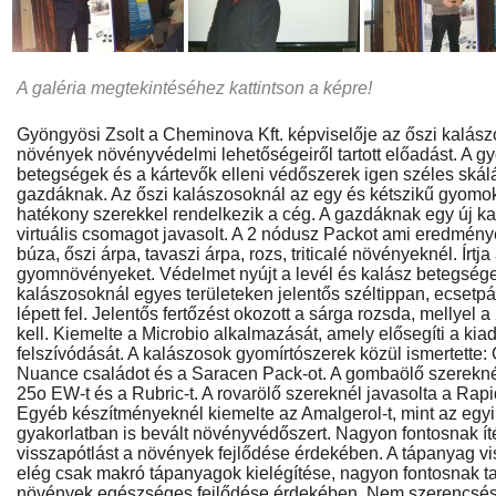
A galéria megtekintéséhez kattintson a képre!
Gyöngyösi Zsolt a Cheminova Kft. képviselője az őszi kalász
növények növényvédelmi lehetőségeiről tartott előadást. A
betegségek és a kártevők elleni védőszerek igen széles skáláj
gazdáknak. Az őszi kalászosoknál az egy és kétszikű gyomok
hatékony szerekkel rendelkezik a cég. A gazdáknak egy új k
virtuális csomagot javasolt. A 2 nódusz Packot ami eredmén
búza, őszi árpa, tavaszi árpa, rozs, triticalé növényeknél. Írtj
gyomnövényeket. Védelmet nyújt a levél és kalász betegsége
kalászosoknál egyes területeken jelentős széltippan, ecsetpá
lépett fel. Jelentős fertőzést okozott a sárga rozsda, mellyel
kell. Kiemelte a Microbio alkalmazását, amely elősegíti a ki
felszívódását. A kalászosok gyomírtószerek közül ismertette: G
Nuance családot és a Saracen Pack-ot. A gombaölő szereknél 
25o EW-t és a Rubric-t. A rovarölő szereknél javasolta a Rapi
Egyéb készítményeknél kiemelte az Amalgerol-t, mint az egyi
gyakorlatban is bevált növényvédőszert. Nagyon fontosnak í
visszapótlást a növények fejlődése érdekében. A tápanyag v
elég csak makró tápanyagok kielégítése, nagyon fontosnak ta
növények egészséges fejlődése érdekében. Nem szerencsés