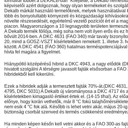
tonnával többet a DEKALB-bal!” Kifejtette, a Dekalb nemesítői,
képviselői azért dolgoznak, hogy olyan termékeket és szolgál
Dekalb márkát használó termelőknek, melyek használatával
több és bonyolultabb környezeti és közgazdasági kihívásokr
növelte részesedését, egyértelmű vezető pozíciót ért el a m
piacon. Magyarországon a 10 legnagyobb területen termesztett
A Dekalb termék fólíója, még soha nem volt ilyen erős és ez hi
bővült 2014-ben. A DKC 4631 (FAO 340) már tavaly bizonyítot
20, mind a GOSZ-VSZT kísérletekben remekelt: 1. illetve 3. he
között. A DKC 4541 (FAO 360) hatalmas terméspotenciájával
hívta fel magára a figyelmet.
Hiánypótló középérésű hibrid a DKC 4943, a nagy elődök (D
hivatott szolgálni A térségre javasolt fajták elsősorban a FA
hibridekből kell kikerülni.
Ezek a hibridek adják a termesztett fajták 70%-át.(DKC 46
4795, DKC 5031) A Dekalb új várományosa a DKC 4717 és ah
kísérletekben kimagasló értéket értek el. (14-15 t/ha!). Az el
előnye, hogy korán vethetők, már 8 °C fokú talajhőmérséklete
nem esik 4 °C fok alá. Később is lehet vetni akár, május 20-ig,
biztonság csorbát szenved és termés csökkenést eredménye
Ha minden képen későn kell vetni akkor és a FAO 300-as fajt