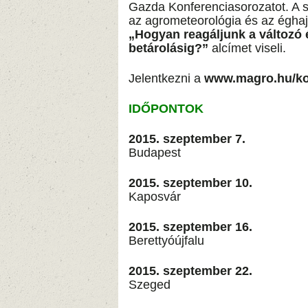
Gazda Konferenciasorozatot. A 
az agrometeorológia és az éghajla
„Hogyan reagáljunk a változó ég
betárolásig?”
alcímet viseli.
Jelentkezni a
www.magro.hu/ko
IDŐPONTOK
2015. szeptember 7.
Budapest
2015. szeptember 10.
Kaposvár
2015. szeptember 16.
Berettyóújfalu
2015. szeptember 22.
Szeged