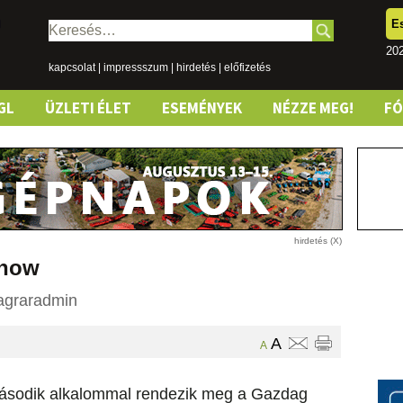
E
Keresés:
202
kapcsolat
|
impressszum
|
hirdetés
|
előfizetés
GL
ÜZLETI ÉLET
ESEMÉNYEK
NÉZZE MEG!
F
Show
agraradmin
A
A
ásodik alkalommal rendezik meg a Gazdag