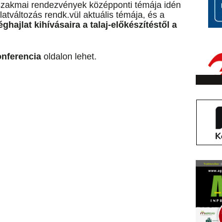
szakmai rendezvények középponti témája idén
tváltozás rendk.vül aktuális témája, és a
hajlat kihívásaira a talaj-előkészítéstől a
nferencia
oldalon lehet.