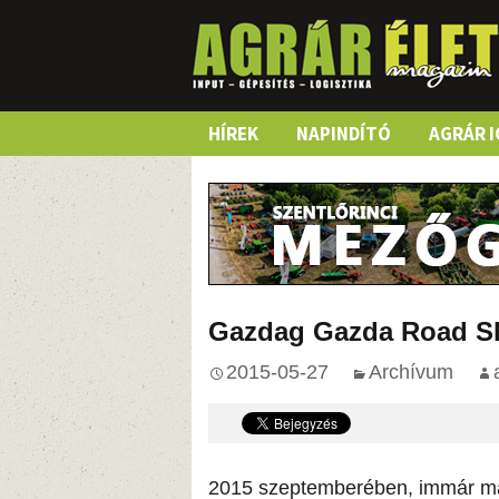
Skip
HÍREK
NAPINDÍTÓ
AGRÁR I
to
content
Gazdag Gazda Road 
2015-05-27
Archívum
2015 szeptemberében, immár m