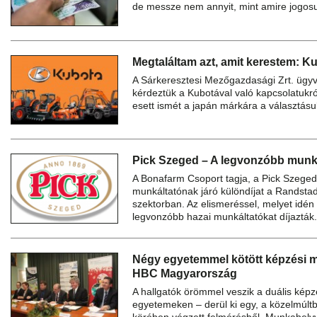
de messze nem annyit, mint amire jogosu
Megtaláltam azt, amit kerestem: 
A Sárkeresztesi Mezőgazdasági Zrt. ügyve
kérdeztük a Kubotával való kapcsolatukró
esett ismét a japán márkára a választás
Pick Szeged – A legvonzóbb munk
A Bonafarm Csoport tagja, a Pick Szeged
munkáltatónak járó különdíjat a Rands
szektorban. Az elismeréssel, melyet idén
legvonzóbb hazai munkáltatókat díjazták
Négy egyetemmel kötött képzési 
HBC Magyarország
A hallgatók örömmel veszik a duális képz
egyetemeken – derül ki egy, a közelmúlt