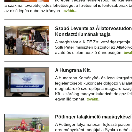
körében végzett felmérésből. Munkahely
a szakmai továbbfejlődés lehetőségét a fizetésnél is fontosabbnak ta
az első lépés ebbe az irányba.
tovább…
Szabó Levente az Állatorvostudo
Konzisztóriumának tagja
A megbízást a KITE Zrt. vezérigazgatója 
Solti Péter miniszteri biztostól az Állat
avató és diplomaosztó ünnepségén.
tov
A Hungrana Kft.
A Hungrana Keményítő- és Izocukorgyárt
legjelentősebb kukoricafeldolgozó vállal
meghatározó szereplője a magyarországi
Kft. kizárólag magyar kukoricát dolgoz fel
egymillió tonnát.
tovább…
Pöttinger talajkímélő magágykészí
A Pöttinger folyamatosan fejleszti piacon
eredményeként megújul a Synkro nehézkul