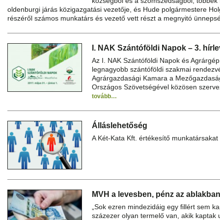
községből és a szomszédságból, többek 
oldenburgi járás közigazgatási vezetője, és Hude polgármestere H
részéről számos munkatárs és vezető vett részt a megnyitó ünnep
I. NAK Szántóföldi Napok – 3. hírlev
Az I. NAK Szántóföldi Napok és Agrárgé
legnagyobb szántóföldi szakmai rendezvé
Agrárgazdasági Kamara a Mezőgazdaság
Országos Szövetségével közösen szervez,
tovább…
Álláslehetőség
A Két-Kata Kft. értékesítő munkatársakat
MVH a levesben, pénz az ablakban
„Sok ezren mindezidáig egy fillért sem ka
százezer olyan termelő van, akik kaptak