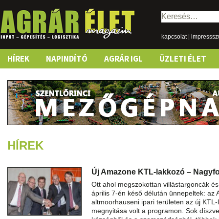
Keresés:
kapcsolat
|
impresss
Skip
HÍREK
NAPINDÍTÓ
AGRÁR IGL
ÜZLETI ÉLET
to
content
HÍREK
Új Amazone KTL-lakkozó – Nagyfo
Ott ahol megszokottan villástargoncák é
április 7-én késő délután ünnepeltek: a
altmoorhauseni ipari területen az új KTL
megnyitása volt a programon. Sok díszve