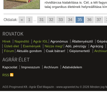
rövidtárcsa kialakítása is. Cél, a téli fag
talaj organikus életének helyreállítása kí
Oldalak:
«
1
...
31
32
33
34
35
36
37
ROVATOK
Hírek
Napindító
Agrár IGL
Agronómus
Állattenyésztő
Gépés
Üzleti élet
Események
Nézze meg!
Adó, pénzügy
Agrárjog
Fórum
Aktuális gondom
Csak bátran!
Gépismertető
Archívu
AGRÁR ÉLET
Kapcsolat
Impresszum
Archívum
Adatvédelem
RSS
AGS Proginvest Kft.- Agrár Élet Magazin - www.agrarelet.hu © 2026 Minden jog f