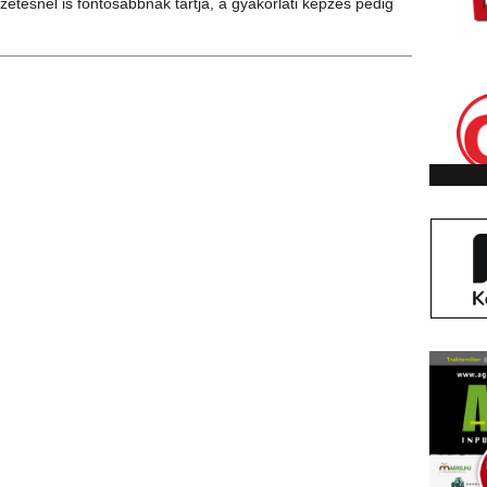
zetésnél is fontosabbnak tartja, a gyakorlati képzés pedig