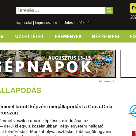
E
Keresés:
20
kapcsolat
|
impressszum
|
hirdetés
|
előfizetés
GL
ÜZLETI ÉLET
ESEMÉNYEK
NÉZZE MEG!
F
ÁLLAPODÁS
emmel kötött képzési megállapodást a Coca-Cola
rország
römmel veszik a duális képzések elindulását az
 derül ki egy, a közelmúltban, négy egyetem hallgatói
tt felmérésből. Munkahelyválasztáskor többségük ugyanis