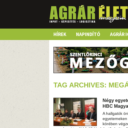
Skip
HÍREK
NAPINDÍTÓ
AGRÁR I
to
content
TAG ARCHIVES: MEG
Négy egyet
HBC Magya
A hallgatók ö
egyetemeken –
körében végze