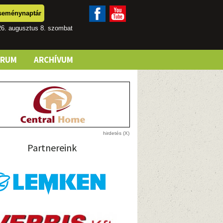
seménynaptár
26. augusztus 8. szombat
ÓRUM
ARCHÍVUM
Partnereink